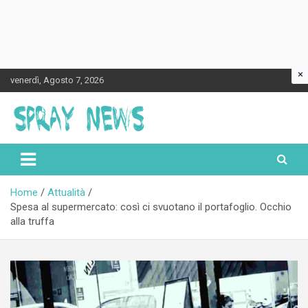
×
Skip
venerdì, Agosto 7, 2026
to
content
Spraynews.it
Home
Attualità
Spesa al supermercato: così ci svuotano il portafoglio. Occhio
alla truffa