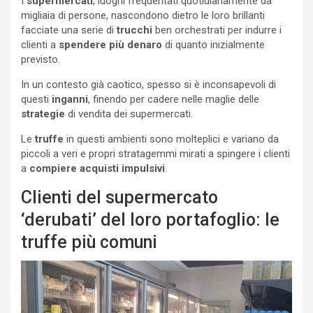
I
supermercati
, luoghi frequentati quotidianamente da
migliaia di persone, nascondono dietro le loro brillanti
facciate una serie di
trucchi
ben orchestrati per indurre i
clienti a
spendere più denaro
di quanto inizialmente
previsto.
In un contesto già caotico, spesso si è inconsapevoli di
questi
inganni
, finendo per cadere nelle maglie delle
strategie
di vendita dei supermercati.
Le
truffe
in questi ambienti sono molteplici e variano da
piccoli a veri e propri stratagemmi mirati a spingere i clienti
a
compiere acquisti impulsivi
.
Clienti del supermercato
‘derubati’ del loro portafoglio: le
truffe più comuni