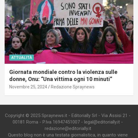
ATTUALITÀ
Giornata mondiale contro la violenza sulle
donne, Onu: “Una vittima ogni 10 minuti”
Novembre 25, 2024
Redazione Spraynews
Copyright © 2025 Spraynews.it - Editorially Srl - Via Assisi 21 -
00181 Roma - P.Iva 16947451007 - legal@editorially.it -
redazione@editorially.it
Questo blog non è una testata giornalistica, in quanto viene