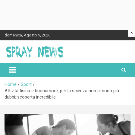
×
Skip
domenica, Agosto 9, 2026
to
content
Spraynews.it
Home
Sport
Attività fisica e buonumore, per la scienza non ci sono più
dubbi: scoperta incredibile