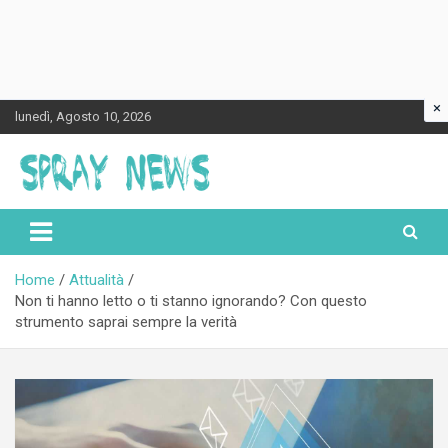
×
Skip
lunedì, Agosto 10, 2026
to
content
Spraynews.it
Home
Attualità
Non ti hanno letto o ti stanno ignorando? Con questo
strumento saprai sempre la verità