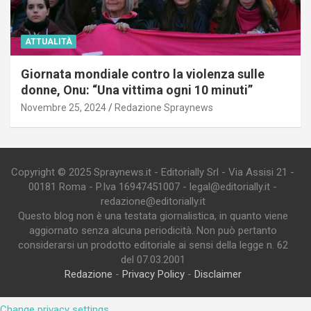
ATTUALITÀ
Giornata mondiale contro la violenza sulle
donne, Onu: “Una vittima ogni 10 minuti”
Novembre 25, 2024
Redazione Spraynews
Copyright © 2025 Spraynews.it - Editorially Srl - Via Assisi 21 -
00181 Roma - P.Iva 16947451007 - legal@editorially.it -
redazione@editorially.it
Questo blog non è una testata giornalistica, in quanto viene
aggiornato senza alcuna periodicità. Non può pertanto
considerarsi un prodotto editoriale ai sensi della legge n. 62
del 07.03.2001
Redazione
-
Privacy Policy
-
Disclaimer
Change privacy settings