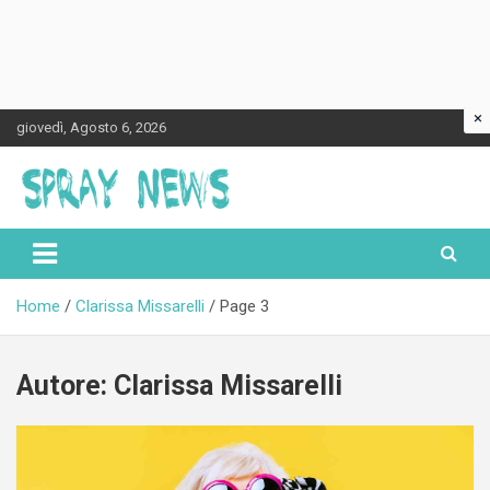
×
Skip
giovedì, Agosto 6, 2026
to
content
Spraynews.it
Home
Clarissa Missarelli
Page 3
Autore:
Clarissa Missarelli