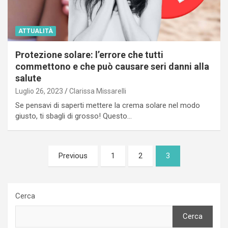
ATTUALITÀ
Protezione solare: l’errore che tutti
commettono e che può causare seri danni alla
salute
Luglio 26, 2023
Clarissa Missarelli
Se pensavi di saperti mettere la crema solare nel modo
giusto, ti sbagli di grosso! Questo…
Paginazione
Previous
1
2
3
degli
articoli
Cerca
Cerca