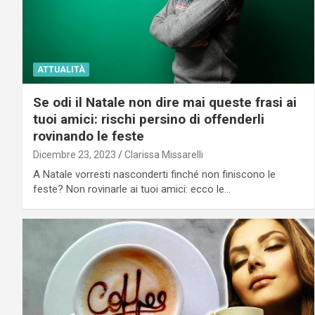
ATTUALITÀ
Se odi il Natale non dire mai queste frasi ai
tuoi amici: rischi persino di offenderli
rovinando le feste
Dicembre 23, 2023
Clarissa Missarelli
A Natale vorresti nasconderti finché non finiscono le
feste? Non rovinarle ai tuoi amici: ecco le…