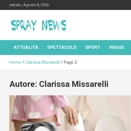
Skip
sabato, Agosto 8, 2026
to
content
Spraynews.it
ATTUALITÀ
SPETTACOLO
SPORT
VIAGGI
Home
Clarissa Missarelli
Page 2
Autore:
Clarissa Missarelli