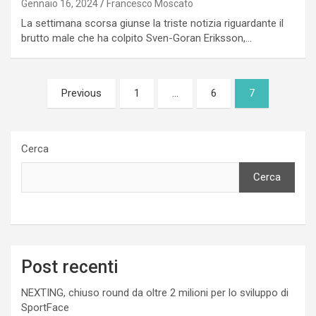
Gennaio 16, 2024
Francesco Moscato
La settimana scorsa giunse la triste notizia riguardante il
brutto male che ha colpito Sven-Goran Eriksson,…
Paginazione
Previous
1
…
6
7
degli
articoli
Cerca
Cerca
Post recenti
NEXTING, chiuso round da oltre 2 milioni per lo sviluppo di
SportFace