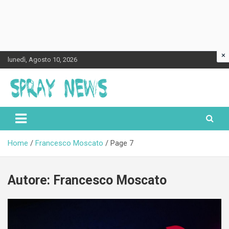
×
Skip
lunedì, Agosto 10, 2026
to
content
Spraynews.it
Home
Francesco Moscato
Page 7
Autore:
Francesco Moscato