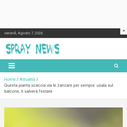
×
Skip
venerdì, Agosto 7, 2026
to
content
Spraynews.it
Home
Attualità
Questa pianta scaccia via le zanzare per sempre: usala sul
balcone, ti salverà l’estate