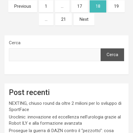
Paginazione
Previous
1
…
17
18
19
degli
…
21
Next
articoli
Cerca
Cerca
Post recenti
NEXTING, chiuso round da oltre 2 milioni per lo sviluppo di
SportFace
Uroclinic: innovazione ed eccellenza nell’urologia grazie al
Robot ILY e alla formazione avanzata
Prosegue la guerra di DAZN contro il “pezzotto”: cosa