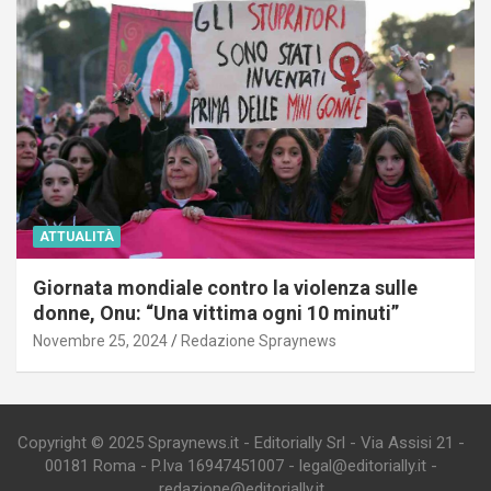
ATTUALITÀ
Giornata mondiale contro la violenza sulle
donne, Onu: “Una vittima ogni 10 minuti”
Novembre 25, 2024
Redazione Spraynews
Copyright © 2025 Spraynews.it - Editorially Srl - Via Assisi 21 -
00181 Roma - P.Iva 16947451007 - legal@editorially.it -
redazione@editorially.it