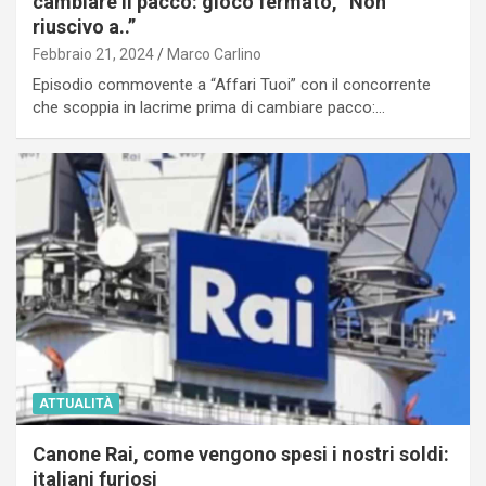
cambiare il pacco: gioco fermato, “Non
riuscivo a..”
Febbraio 21, 2024
Marco Carlino
Episodio commovente a “Affari Tuoi” con il concorrente
che scoppia in lacrime prima di cambiare pacco:…
ATTUALITÀ
Canone Rai, come vengono spesi i nostri soldi:
italiani furiosi