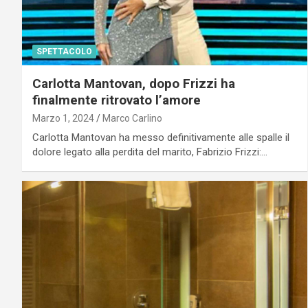
SPETTACOLO
Carlotta Mantovan, dopo Frizzi ha
finalmente ritrovato l’amore
Marzo 1, 2024
Marco Carlino
Carlotta Mantovan ha messo definitivamente alle spalle il
dolore legato alla perdita del marito, Fabrizio Frizzi:…