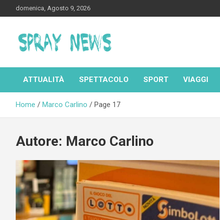
Skip
domenica, Agosto 9, 2026
to
content
Spraynews.it
ATTUALITÀ
SPETTACOLO
SPORT
VIAGGI
Home
Marco Carlino
Page 17
Autore:
Marco Carlino