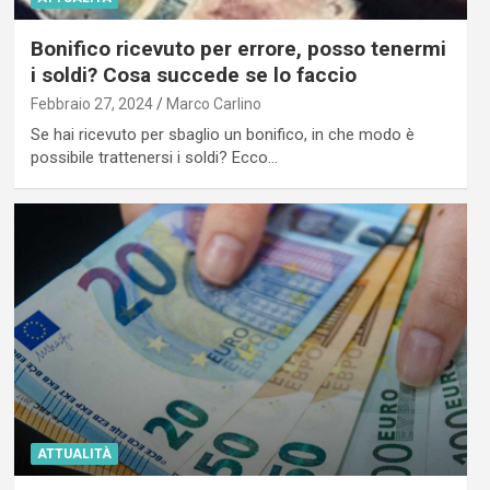
Bonifico ricevuto per errore, posso tenermi
i soldi? Cosa succede se lo faccio
Febbraio 27, 2024
Marco Carlino
Se hai ricevuto per sbaglio un bonifico, in che modo è
possibile trattenersi i soldi? Ecco…
ATTUALITÀ