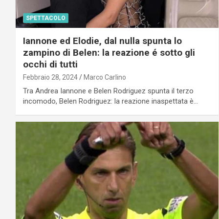
SPETTACOLO
Iannone ed Elodie, dal nulla spunta lo
zampino di Belen: la reazione é sotto gli
occhi di tutti
Febbraio 28, 2024
Marco Carlino
Tra Andrea Iannone e Belen Rodriguez spunta il terzo
incomodo, Belen Rodriguez: la reazione inaspettata è…