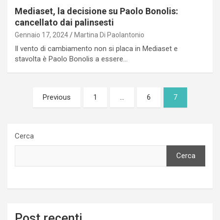
Mediaset, la decisione su Paolo Bonolis:
cancellato dai palinsesti
Gennaio 17, 2024
Martina Di Paolantonio
Il vento di cambiamento non si placa in Mediaset e
stavolta è Paolo Bonolis a essere…
Paginazione
Previous
1
…
6
7
degli
articoli
Cerca
Cerca
Post recenti