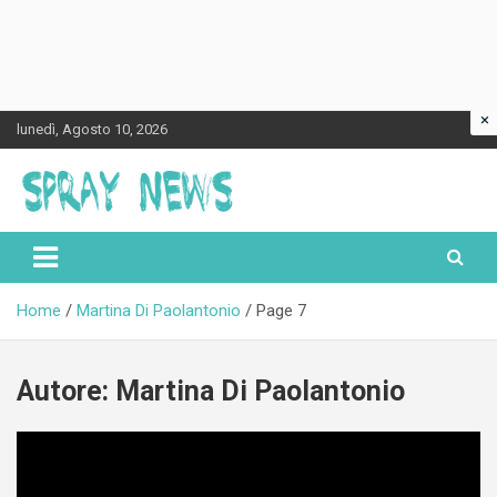
×
Skip
lunedì, Agosto 10, 2026
to
content
Spraynews.it
Home
Martina Di Paolantonio
Page 7
Autore:
Martina Di Paolantonio