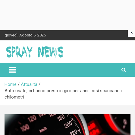
×
Skip
giovedì, Agosto 6, 2026
to
content
Spraynews.it
Home
Attualità
Auto usate, ci hanno preso in giro per anni: così scaricano i
chilometri