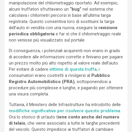
manipolazione del chilometraggio riportato. Ad esempio,
alcuni truffatori sfruttavano un
“bug”
nel sistema che
calcolava i chilometri percorsi in base all’ultima targa
registrata. Questo consentiva loro di sostituire la targa
dell’auto in vendita con una nuova, eseguire la
revisione
periodica obbligatoria
e far sì che il chilometraggio reale
non venisse più visualizzato sul portale.
Di conseguenza, i potenziali acquirenti non erano in grado
di accedere alle informazioni corrette e finivano per pagare
un prezzo molto più alto rispetto al valore reale dell’auto.
Per evitare di cadere
vittime di questa truffa
, i
consumatori erano costretti a rivolgersi al
Pubblico
Registro Automobilistico (PRA)
, sottoponendosi a
procedure più complesse e lunghe, e pagando per ottenere
una visura completa.
Tuttavia, il Ministero delle Infrastrutture ha introdotto delle
modifiche significative per risolvere questo problema
.
Ora lo storico di un’auto t
iene conto anche del numero
di telaio
, che viene associato a tutte le targhe precedenti
del veicolo. Questo impedisce ai truffatori di cambiare