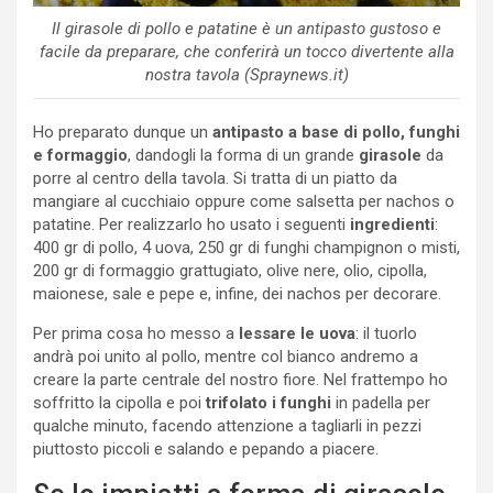
Il girasole di pollo e patatine è un antipasto gustoso e
facile da preparare, che conferirà un tocco divertente alla
nostra tavola (Spraynews.it)
Ho preparato dunque un
antipasto a base di pollo, funghi
e formaggio
, dandogli la forma di un grande
girasole
da
porre al centro della tavola. Si tratta di un piatto da
mangiare al cucchiaio oppure come salsetta per nachos o
patatine. Per realizzarlo ho usato i seguenti
ingredienti
:
400 gr di pollo, 4 uova, 250 gr di funghi champignon o misti,
200 gr di formaggio grattugiato, olive nere, olio, cipolla,
maionese, sale e pepe e, infine, dei nachos per decorare.
Per prima cosa ho messo a
lessare le uova
: il tuorlo
andrà poi unito al pollo, mentre col bianco andremo a
creare la parte centrale del nostro fiore. Nel frattempo ho
soffritto la cipolla e poi
trifolato i funghi
in padella per
qualche minuto, facendo attenzione a tagliarli in pezzi
piuttosto piccoli e salando e pepando a piacere.