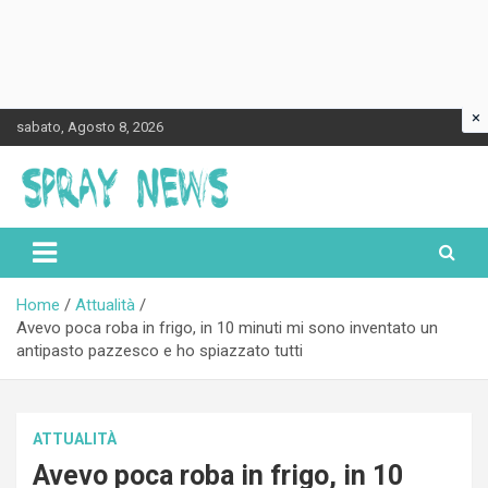
×
Skip
sabato, Agosto 8, 2026
to
content
Spraynews.it
Home
Attualità
Avevo poca roba in frigo, in 10 minuti mi sono inventato un
antipasto pazzesco e ho spiazzato tutti
ATTUALITÀ
Avevo poca roba in frigo, in 10