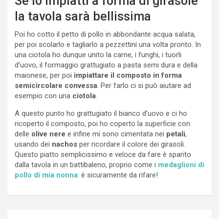
Se lo impiatti a forma di girasole
la tavola sarà bellissima
Poi ho cotto il petto di pollo in abbondante acqua salata,
per poi scolarlo e tagliarlo a pezzettini una volta pronto. In
una ciotola ho dunque unito la carne, i funghi, i tuorli
d’uovo, il formaggio grattugiato a pasta semi dura e della
maionese, per poi
impiattare il composto in forma
semicircolare convessa
. Per farlo ci si può aiutare ad
esempio con una
ciotola
.
A questo punto ho grattugiato il bianco d’uovo e ci ho
ricoperto il composto, poi ho coperto la superficie con
delle
olive nere
e infine mi sono cimentata nei
petali
,
usando dei
nachos
per ricordare il colore dei girasoli.
Questo piatto semplicissimo e veloce da fare è sparito
dalla tavola in un battibaleno, proprio come i
medaglioni di
pollo di mia nonna
: è sicuramente da rifare!
Navigazione