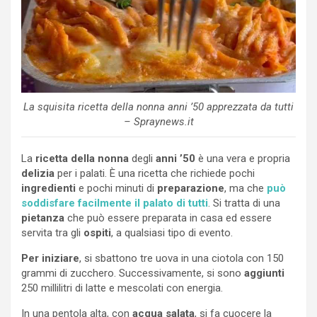
La squisita ricetta della nonna anni ’50 apprezzata da tutti
– Spraynews.it
La
ricetta
della nonna
degli
anni ’50
è una vera e propria
delizia
per i palati. È una ricetta che richiede pochi
ingredienti
e pochi minuti di
preparazione
, ma che
può
soddisfare facilmente il palato di tutti
. Si tratta di una
pietanza
che può essere preparata in casa ed essere
servita tra gli
ospiti
, a qualsiasi tipo di evento.
Per iniziare
, si sbattono tre uova in una ciotola con 150
grammi di zucchero. Successivamente, si sono
aggiunti
250 millilitri di latte e mescolati con energia.
In una pentola alta, con
acqua salata
, si fa cuocere la