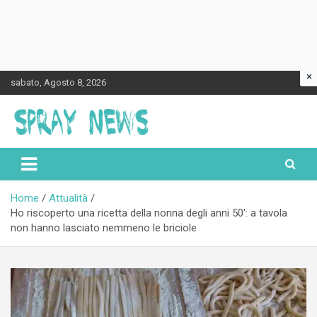
×
Skip
sabato, Agosto 8, 2026
to
content
Spraynews.it
Home
Attualità
Ho riscoperto una ricetta della nonna degli anni 50′: a tavola
non hanno lasciato nemmeno le briciole