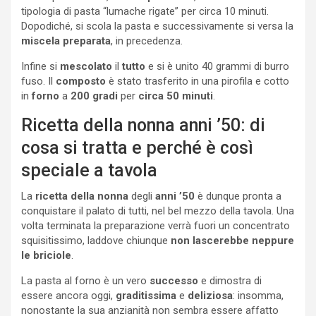
tipologia di pasta “lumache rigate” per circa 10 minuti.
Dopodiché, si scola la pasta e successivamente si versa la
miscela preparata
, in precedenza.
Infine si
mescolato
il
tutto
e si è unito 40 grammi di burro
fuso. Il
composto
è stato trasferito in una pirofila e cotto
in
forno
a
200 gradi
per
circa 50 minuti
.
Ricetta della nonna anni ’50: di
cosa si tratta e perché è così
speciale a tavola
La
ricetta della nonna
degli
anni ’50
è dunque pronta a
conquistare il palato di tutti, nel bel mezzo della tavola. Una
volta terminata la preparazione verrà fuori un concentrato
squisitissimo, laddove chiunque
non lascerebbe neppure
le briciole
.
La pasta al forno è un vero
successo
e dimostra di
essere ancora oggi,
graditissima
e
deliziosa
: insomma,
nonostante la sua anzianità non sembra essere affatto