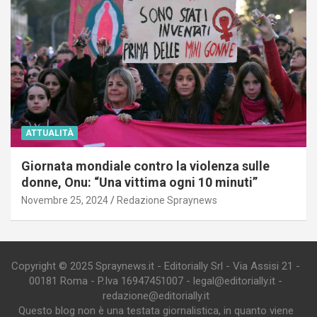
ATTUALITÀ
Giornata mondiale contro la violenza sulle
donne, Onu: “Una vittima ogni 10 minuti”
Novembre 25, 2024
Redazione Spraynews
Copyright © 2025 Spraynews.it - Editorially Srl - Via Assisi 21 -
00181 Roma - P.Iva 16947451007 - legal@editorially.it -
redazione@editorially.it
Questo blog non è una testata giornalistica, in quanto viene