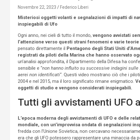
Novembre 22, 2023
Federico Liberi
Misteriosi oggetti volanti e segnalazioni di impatti di nav
inspiegabili di Ufo
Ogni anno, nei cieli di tutto il mondo,
vengono avvistati sem
l’attenzione verso questi strani fenomeni e varie teori
pensato direttamente il
Pentagono degli Stati Uniti d’Amer
registrati da piloti della Marina che hanno osservato o
un’analisi approfondita, il Dipartimento della Difesa ha con
sensibile e “
non hanno influito su successive indagini sulle 
aerei non identificati
“. Questi video mostrano ciò che i pilo
2004 e nel 2015, ma il loro significato rimane enigmatico.
Ve
oggetti di studio e vengono considerati inspiegabili.
Tutti gli avvistamenti UFO 
L’epoca moderna degli avvistamenti di UFO e delle relat
mondiale, con un’improvvisa ondata di segnalazioni ins
fredda con l’Unione Sovietica, non cercavano necessariament
era che gli UFO potessero rappresentare una minaccia da pa