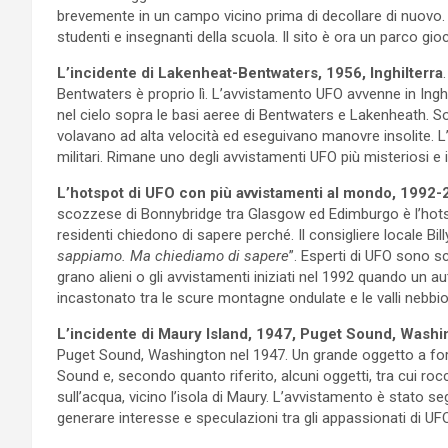
brevemente in un campo vicino prima di decollare di nuovo. 
studenti e insegnanti della scuola. Il sito è ora un parco gi
L’incidente di Lakenheat-Bentwaters, 1956, Inghilterra
Bentwaters è proprio lì. L’avvistamento UFO avvenne in Inghi
nel cielo sopra le basi aeree di Bentwaters e Lakenheath. So
volavano ad alta velocità ed eseguivano manovre insolite. L’
militari. Rimane uno degli avvistamenti UFO più misteriosi e i
L’hotspot di UFO con più avvistamenti al mondo, 1992
scozzese di Bonnybridge tra Glasgow ed Edimburgo è l’hotsp
residenti chiedono di sapere perché. Il consigliere locale Bi
sappiamo. Ma chiediamo di sapere
”. Esperti di UFO sono 
grano alieni o gli avvistamenti iniziati nel 1992 quando un au
incastonato tra le scure montagne ondulate e le valli nebbi
L’incidente di Maury Island, 1947, Puget Sound, Washing
Puget Sound, Washington nel 1947. Un grande oggetto a form
Sound e, secondo quanto riferito, alcuni oggetti, tra cui ro
sull’acqua, vicino l’isola di Maury. L’avvistamento è stato s
generare interesse e speculazioni tra gli appassionati di UFO