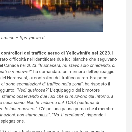
.arnese – Spraynews.it
i controllori del traffico aereo di Yellowknife nel 2023
. I
rato difficoltà nell’identificare due luci bianche che seguivano
del Canada nel 2023. “
Buonasera, mi stavo solo chiedendo, ci
cuiti o manovre?
” ha domandato un membro dell’equipaggio
 del Nordovest, ai controllori del traffico aereo. Era poco
 ci sono segnalazioni di traffico nella zona
”, ha risposto il
ggiunto: “
Vedi qualcosa?
” L’equipaggio del bimotore
, stiamo osservando due luci che si muovono qui intorno, a
o cosa siano.
Non le vediamo sul TCAS (sistema di
re le luci muoversi
”. C’è poi una pausa prima che il membro
inazioni, non siamo pazzi
”. “
No, ti crediamo
”, risponde il
 spiegazione.
1997, diversi testimoni riferirono di aver visto un grande