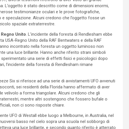
na. L’oggetto è stato descritto come di dimensioni enormi,
merose testimonianze oculari e le prove fotografiche,
ito e speculazione. Alcuni credono che l’oggetto fosse un
icolo spaziale extraterrestre.
, Regno Unito
. L’incidente della foresta di Rendlesham ebbe
giunta USA-Regno Unito della RAF Bentwaters e della RAF
i hanno incontrato nella foresta un oggetto luminoso non
e una luce brillante. Hanno anche riferito strani simboli
 sperimentato una serie di effetti fisici e psicologici dopo
tari, l’incidente della foresta di Rendlesham rimane
Breeze Six si riferisce ad una serie di avvistamenti UFO avvenuti
resoconti, sei residenti della Florida hanno affermato di aver
nde velivolo a forma triangolare. Alcuni credono che gli
extraterrestri, mentre altri sostengono che fossero bufale o
fficiali, non ci sono risposte chiare.
idente UFO di Westall ebbe luogo a Melbourne, in Australia, nel
muoversi basso nel cielo sopra una scuola nel sobborgo di
teva una luce brillante, e secondo quanto riferito è atterrato