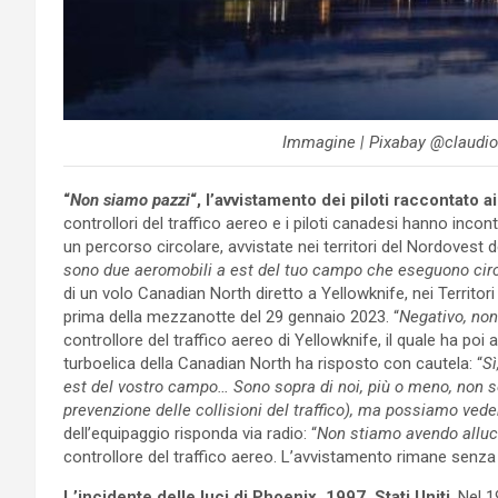
Immagine | Pixabay @claudio
“
Non siamo pazzi
“, l’avvistamento dei piloti raccontato a
controllori del traffico aereo e i piloti canadesi hanno incont
un percorso circolare, avvistate nei territori del Nordovest 
sono due aeromobili a est del tuo campo che eseguono cir
di un volo Canadian North diretto a Yellowknife, nei Territori
prima della mezzanotte del 29 gennaio 2023. “
Negativo, non
controllore del traffico aereo di Yellowknife, il quale ha poi a
turboelica della Canadian North ha risposto con cautela: “
Sì
est del vostro campo… Sono sopra di noi, più o meno, non s
prevenzione delle collisioni del traffico), ma possiamo vede
dell’equipaggio risponda via radio: “
Non stiamo avendo alluc
controllore del traffico aereo. L’avvistamento rimane senza
L’incidente delle luci di Phoenix, 1997, Stati Uniti
. Nel 