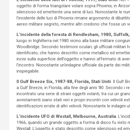
oggetto di forma triangolare volare sopra Phoenix, in Arizo
silenzioso ed emettente una serie di luci. Nonostante le nu
l’incidente delle luci di Phoenix rimane argomento di dibatt
aereo militare segreto, mentre altri credono che fosse un ve
L’incidente della foresta di Rendlesham, 1980, Suffolk
luogo in Inghilterra nel 1980 vicino alla base militare con
Woodbridge. Secondo testimoni oculari, gli ufficiali militar
identificato, che hanno descritto come metallico ed emettent
incisi sulla superficie dell’oggetto e hanno affermato di aver
l’incontro. Nonostante un’indagine ufficiale da parte dei mili
inspiegabile.
Il Gulf Breeze Six, 1987-88, Florida, Stati Uniti
. Il Gulf 
a Gulf Breeze, in Florida, alla fine degli anni ’80. Secondo i 
incontrato una serie di strani oggetti volanti, tra cui un gra
avvistamenti siano stati veri e propri incontri con velivoli 
identificazioni errate di altri velivoli. Nonostante le indagini u
L’incidente UFO di Westall, Melbourne, Australia
. L’inc
1966, quando un grande oggetto a forma di disco fu visto 
Westall. L’oggetto è stato descritto come silenzioso ed emet