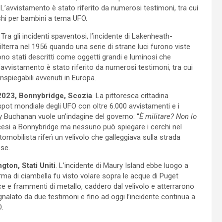
L’avvistamento è stato riferito da numerosi testimoni, tra cui
ochi per bambini a tema UFO.
. Tra gli incidenti spaventosi, l’incidente di Lakenheath-
lterra nel 1956 quando una serie di strane luci furono viste
no stati descritti come oggetti grandi e luminosi che
avvistamento è stato riferito da numerosi testimoni, tra cui
nspiegabili avvenuti in Europa.
-2023, Bonnybridge, Scozia
. La pittoresca cittadina
ot mondiale degli UFO con oltre 6.000 avvistamenti e i
lly Buchanan vuole un’indagine del governo: “
È militare? Non lo
scesi a Bonnybridge ma nessuno può spiegare i cerchi nel
tomobilista riferì un velivolo che galleggiava sulla strada
ose.
ton, Stati Uniti
. L’incidente di Maury Island ebbe luogo a
a di ciambella fu visto volare sopra le acque di Puget
cce e frammenti di metallo, caddero dal velivolo e atterrarono
egnalato da due testimoni e fino ad oggi l’incidente continua a
.