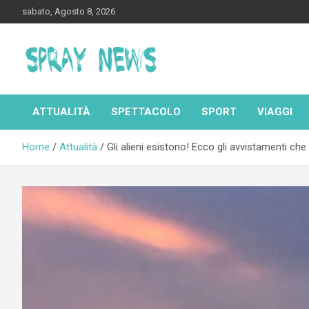
Skip
sabato, Agosto 8, 2026
to
content
Spraynews.it
ATTUALITÀ
SPETTACOLO
SPORT
VIAGGI
Home
Attualità
Gli alieni esistono! Ecco gli avvistamenti che