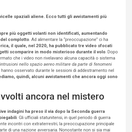
icelle spaziali aliene. Ecco tutti gli avvistamenti più
pre più oggetti volanti non identificati, aumentando
e del complotto
. Ad alimentare la “preoccupazione” ci ha
ica, il quale, nel 2020, ha pubblicato tre video sfocati
ggetti scomparire in modo misterioso durante il volo
. Dopo
fermato che i video non rivelavano alcuna capacità o sistema
intrusioni nello spazio aereo militare da parte di fenomeni
ti hanno osservato durante le sessioni di addestramento nel
diamo, quindi, alcuni avvistamenti che ancora oggi sono
avvolti ancora nel mistero
ive indagini ha preso il via dopo la Seconda guerra
piegabili
. Gli ufficiali statunitensi, in quel periodo di guerra
e incontri con extraterrestri; la preoccupazione principale
rte di una nazione avversaria. Nonostante non si sia mai