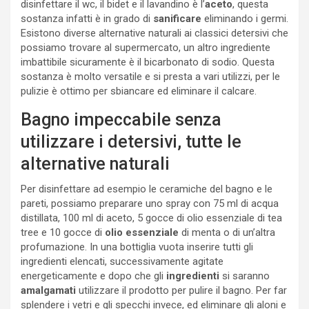
disinfettare il wc, il bidet e il lavandino è l’
aceto
, questa
sostanza infatti è in grado di
sanificare
eliminando i germi.
Esistono diverse alternative naturali ai classici detersivi che
possiamo trovare al supermercato, un altro ingrediente
imbattibile sicuramente è il bicarbonato di sodio. Questa
sostanza è molto versatile e si presta a vari utilizzi, per le
pulizie è ottimo per sbiancare ed eliminare il calcare.
Bagno impeccabile senza
utilizzare i detersivi, tutte le
alternative naturali
Per disinfettare ad esempio le ceramiche del bagno e le
pareti, possiamo preparare uno spray con 75 ml di acqua
distillata, 100 ml di aceto, 5 gocce di olio essenziale di tea
tree e 10 gocce di
olio essenziale
di menta o di un’altra
profumazione. In una bottiglia vuota inserire tutti gli
ingredienti elencati, successivamente agitate
energeticamente e dopo che gli
ingredienti
si saranno
amalgamati
utilizzare il prodotto per pulire il bagno. Per far
splendere i vetri e gli specchi invece, ed eliminare gli aloni e