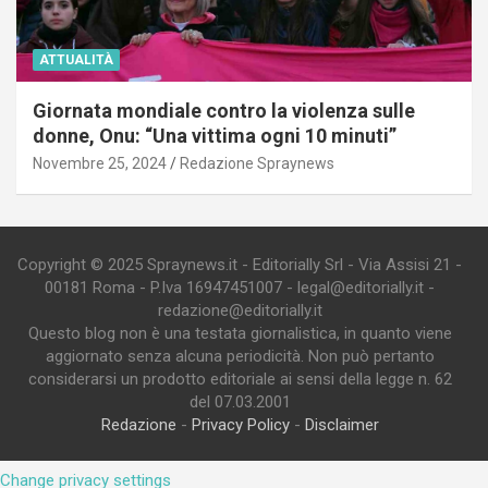
ATTUALITÀ
Giornata mondiale contro la violenza sulle
donne, Onu: “Una vittima ogni 10 minuti”
Novembre 25, 2024
Redazione Spraynews
Copyright © 2025 Spraynews.it - Editorially Srl - Via Assisi 21 -
00181 Roma - P.Iva 16947451007 - legal@editorially.it -
redazione@editorially.it
Questo blog non è una testata giornalistica, in quanto viene
aggiornato senza alcuna periodicità. Non può pertanto
considerarsi un prodotto editoriale ai sensi della legge n. 62
del 07.03.2001
Redazione
-
Privacy Policy
-
Disclaimer
Change privacy settings