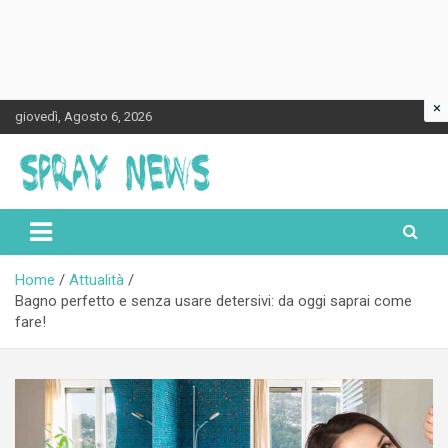
×
Skip
giovedì, Agosto 6, 2026
to
content
Spraynews.it
Home
Attualità
Bagno perfetto e senza usare detersivi: da oggi saprai come
fare!