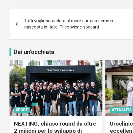
Navigazione
Tutti vogliono andare al mare qui: una gemma
articoli
nascosta in Italia. Ti conviene sbrigarti
Dai un'occhiata
SPORT
ATTUALITÀ
NEXTING, chiuso round da oltre
Uroclini
2 milioni per lo sviluppo di
eccellenz