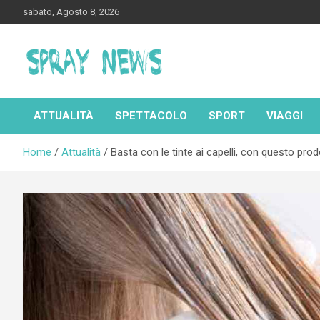
Skip
sabato, Agosto 8, 2026
to
content
Spraynews.it
ATTUALITÀ
SPETTACOLO
SPORT
VIAGGI
Home
Attualità
Basta con le tinte ai capelli, con questo prodo