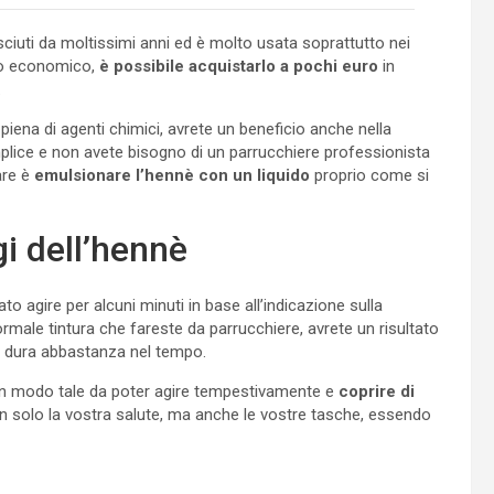
sciuti da moltissimi anni ed è molto usata soprattutto nei
lto economico,
è possibile acquistarlo a pochi euro
in
.
 è piena di agenti chimici, avrete un beneficio anche nella
mplice e non avete bisogno di un parrucchiere professionista
are è
emulsionare l’hennè con un liquido
proprio come si
gi dell’hennè
to agire per alcuni minuti in base all’indicazione sulla
normale tintura che fareste da parrucchiere, avrete un risultato
nè dura abbastanza nel tempo.
in modo tale da poter agire tempestivamente e
coprire di
 solo la vostra salute, ma anche le vostre tasche, essendo