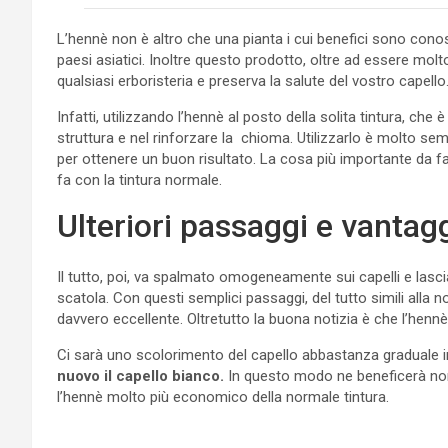
L’hennè non è altro che una pianta i cui benefici sono cono
paesi asiatici. Inoltre questo prodotto, oltre ad essere mo
qualsiasi erboristeria e preserva la salute del vostro capello
Infatti, utilizzando l’hennè al posto della solita tintura, che
struttura e nel rinforzare la chioma. Utilizzarlo è molto se
per ottenere un buon risultato. La cosa più importante da f
fa con la tintura normale.
Ulteriori passaggi e vantag
Il tutto, poi, va spalmato omogeneamente sui capelli e lascia
scatola. Con questi semplici passaggi, del tutto simili alla 
davvero eccellente. Oltretutto la buona notizia è che l’hen
Ci sarà uno scolorimento del capello abbastanza graduale 
nuovo il capello bianco.
In questo modo ne beneficerà non
l’hennè molto più economico della normale tintura.