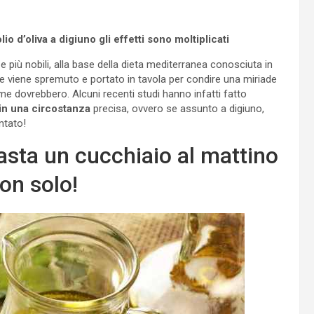
io d’oliva a digiuno gli effetti sono moltiplicati
 e più nobili, alla base della dieta mediterranea conosciuta in
 viene spremuto e portato in tavola per condire una miriade
ome dovrebbero. Alcuni recenti studi hanno infatti fatto
o in una circostanza
precisa, ovvero se assunto a digiuno,
ntato!
basta un cucchiaio al mattino
non solo!