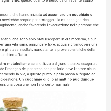
dimagrimento
, questo quanto emerso da un recente studio
persone che hanno iniziato ad
assumere un cucchiaio di
sta servirebbe proprio per proteggere la mucosa gastrica,
dimagrimento, anche favorendo l’evacuazione nelle persone che
i antichi che sono solo stati riscoperti in era moderna, è pur
er una vita sana
, aggiungere fibre, acqua e promuovere una
ere gli stessi risultati, nonostante le prove scientifiche della
 manchino affatto.
nostro metabolismo
se si utilizza a digiuno e senza esagerare,
iede l’impegno del pancreas che per farlo deve liberare alcuni
ecernendo la bile, a questo punto la palla passa al fegato ed
 digestione.
Un cucchiaio di olio al mattino può dunque
erni, una cosa che non fa di certo mai male.