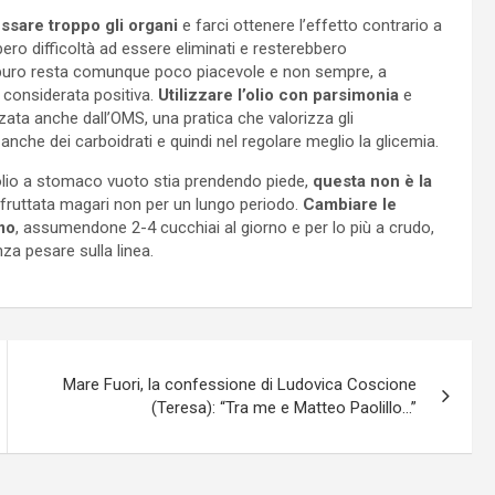
ssare troppo gli organi
e farci ottenere l’effetto contrario a
ero difficoltà ad essere eliminati e resterebbero
o puro resta comunque poco piacevole e non sempre, a
 considerata positiva.
Utilizzare l’olio con parsimonia
e
ata anche dall’OMS, una pratica che valorizza gli
anche dei carboidrati e quindi nel regolare meglio la glicemia.
’olio a stomaco vuoto stia prendendo piede,
questa non è la
sfruttata magari non per un lungo periodo.
Cambiare le
amo
, assumendone 2-4 cucchiai al giorno e per lo più a crudo,
nza pesare sulla linea.
Mare Fuori, la confessione di Ludovica Coscione
(Teresa): “Tra me e Matteo Paolillo…”