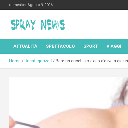
Skip
domenica, Agosto 9, 2026
to
content
Spraynews.it
ATTUALITÀ
SPETTACOLO
SPORT
VIAGGI
Home
Uncategorized
Bere un cucchiaio d’olio d’oliva a digi