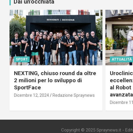
Dai un'occhiata
SPORT
ATTUALITÀ
NEXTING, chiuso round da oltre
Uroclini
2 milioni per lo sviluppo di
eccellenz
SportFace
al Robot 
avanzata
Dicembre 12, 2024
Redazione Spraynews
Dicembre 11
Copyright © 2025 Spraynews.it - Editor