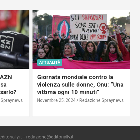
ATTUALITÀ
 DAZN
Giornata mondiale contro la
osa
violenza sulle donne, Onu: “Una
usarlo?
vittima ogni 10 minuti”
 Spraynews
Novembre 25, 2024
Redazione Spraynews
torially.it - redazione@editorially.it