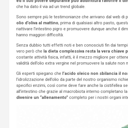
ed il suo potere depurante può addirittura favorire il 
che ha dato il via ad un trend globale.
Sono sempre più le testimonianze che arrivano dal web di 
olio d’oliva al mattino
, prima di qualsiasi altro pasto, que
riattivare l’intestino pigro e promuovere dunque anche il 
hanno maggiori difficoltà.
Senza dubbio tutti effetti noti e ben conosciuti fin dai temp
vero però che
la dieta complessiva resta la vera chiave p
costante attività fisica, infatti, è il mezzo migliore per otten
validità dell’olio extra vergine nel promuovere la salute non
Gli esperti spiegano che
l’acido oleico non sbilancia il 
l’idrolizzazione dell’olio da parte del nostro organismo rich
specifici enzimi, così come deve fare anche la cistifellea s
all’intestino che grazie al macrobiota interno completano la
divenire un “allenamento”
completo per i nostri organi int