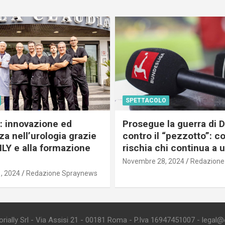
SPETTACOLO
c: innovazione ed
Prosegue la guerra di
a nell’urologia grazie
contro il “pezzotto”: c
ILY e alla formazione
rischia chi continua a 
Novembre 28, 2024
Redazione
, 2024
Redazione Spraynews
ially Srl - Via Assisi 21 - 00181 Roma - P.Iva 16947451007 - legal@edi