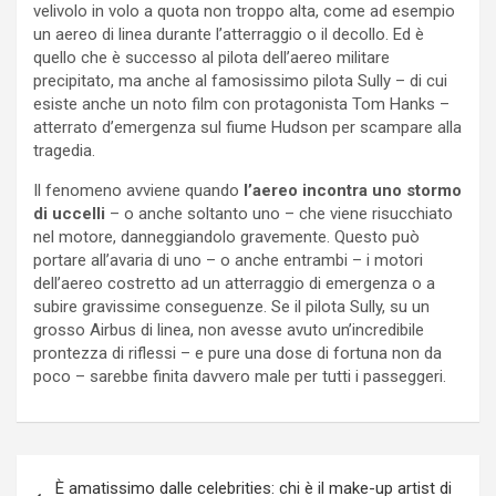
velivolo in volo a quota non troppo alta, come ad esempio
un aereo di linea durante l’atterraggio o il decollo. Ed è
quello che è successo al pilota dell’aereo militare
precipitato, ma anche al famosissimo pilota Sully – di cui
esiste anche un noto film con protagonista Tom Hanks –
atterrato d’emergenza sul fiume Hudson per scampare alla
tragedia.
Il fenomeno avviene quando
l’aereo incontra uno stormo
di uccelli
– o anche soltanto uno – che viene risucchiato
nel motore, danneggiandolo gravemente. Questo può
portare all’avaria di uno – o anche entrambi – i motori
dell’aereo costretto ad un atterraggio di emergenza o a
subire gravissime conseguenze. Se il pilota Sully, su un
grosso Airbus di linea, non avesse avuto un’incredibile
prontezza di riflessi – e pure una dose di fortuna non da
poco – sarebbe finita davvero male per tutti i passeggeri.
Navigazione
È amatissimo dalle celebrities: chi è il make-up artist di