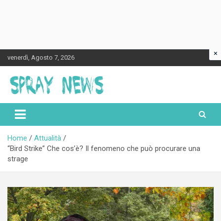
×
Skip
venerdì, Agosto 7, 2026
to
content
Spraynews.it
Home
Attualità
“Bird Strike” Che cos’è? Il fenomeno che può procurare una
strage