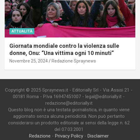
ATTUALITÀ
Giornata mondiale contro la violenza sulle
donne, Onu: “Una vittima ogni 10 minuti”
Novembre 25, 2024
Redazione Spraynews
Copyright © 2025 Spraynews.it - Editorially Srl - Via Assisi 21 -
00181 Roma - P.Iva 16947451007 - legal@editorially.it -
redazione@editorially.it
Questo blog non è una testata giornalistica, in quanto viene
aggiornato senza alcuna periodicità. Non può pertanto
considerarsi un prodotto editoriale ai sensi della legge n. 62
del 07.03.2001
Redazione
-
Privacy Policy
-
Disclaimer