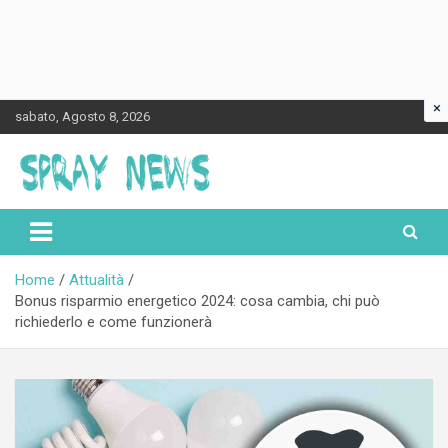
×
Skip
sabato, Agosto 8, 2026
to
content
Spraynews.it
Home
Attualità
Bonus risparmio energetico 2024: cosa cambia, chi può
richiederlo e come funzionerà