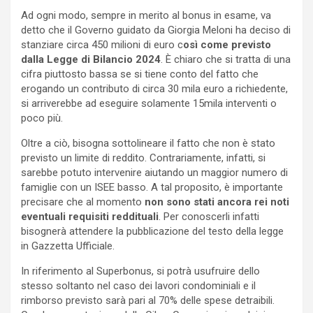
Ad ogni modo, sempre in merito al bonus in esame, va
detto che il Governo guidato da Giorgia Meloni ha deciso di
stanziare circa 450 milioni di euro c
osì come previsto
dalla Legge di Bilancio 2024
. È chiaro che si tratta di una
cifra piuttosto bassa se si tiene conto del fatto che
erogando un contributo di circa 30 mila euro a richiedente,
si arriverebbe ad eseguire solamente 15mila interventi o
poco più.
Oltre a ciò, bisogna sottolineare il fatto che non è stato
previsto un limite di reddito. Contrariamente, infatti, si
sarebbe potuto intervenire aiutando un maggior numero di
famiglie con un ISEE basso. A tal proposito, è importante
precisare che al momento
non sono stati ancora rei noti
eventuali requisiti reddituali
. Per conoscerli infatti
bisognerà attendere la pubblicazione del testo della legge
in Gazzetta Ufficiale.
In riferimento al Superbonus, si potrà usufruire dello
stesso soltanto nel caso dei lavori condominiali e il
rimborso previsto sarà pari al 70% delle spese detraibili.