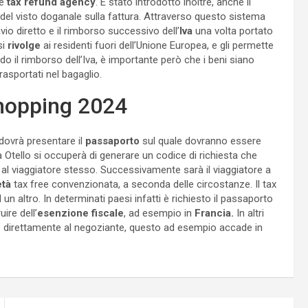
me
tax refund agency
. È stato introdotto inoltre, anche il
 del visto doganale sulla fattura. Attraverso questo sistema
avio diretto e il rimborso successivo dell’
Iva
una volta portato
si
rivolge
ai residenti fuori dell’Unione Europea, e gli permette
endo il rimborso dell’Iva, è importante però che i beni siano
asportati nel bagaglio.
shopping 2024
 dovrà presentare il
passaporto
sul quale dovranno essere
ema Otello si occuperà di generare un codice di richiesta che
al viaggiatore stesso. Successivamente sarà il viaggiatore a
età
tax free convenzionata, a seconda delle circostanze. Il tax
un altro. In determinati paesi infatti è richiesto il passaporto
ire dell’
esenzione fiscale
, ad esempio in
Francia.
In altri
o direttamente al negoziante, questo ad esempio accade in