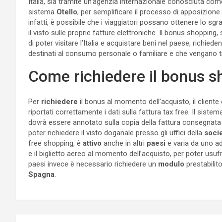
Italia, sia tramite un’agenzia internazionale conosciuta co
sistema
Otello
, per semplificare il processo di apposizione
infatti, è possibile che i viaggiatori possano ottenere lo sgr
il visto sulle proprie fatture elettroniche. Il bonus shopping, 
di poter visitare l’Italia e acquistare beni nel paese, richied
destinati al consumo personale o familiare e che vengano tr
Come richiedere il bonus 
Per
richiedere
il bonus al momento dell’acquisto, il cliente
riportati correttamente i dati sulla fattura tax free. Il sist
dovrà essere annotato sulla copia della fattura consegnata 
poter richiedere il visto doganale presso gli uffici della
soci
free shopping, è
attivo
anche in altri
paesi
e varia da uno ad 
e il biglietto aereo al momento dell’acquisto, per poter usufru
paesi invece è necessario richiedere un
modulo
prestabilit
Spagna
.