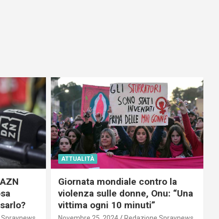
ATTUALITÀ
 DAZN
Giornata mondiale contro la
osa
violenza sulle donne, Onu: “Una
usarlo?
vittima ogni 10 minuti”
 Spraynews
Novembre 25, 2024
Redazione Spraynews