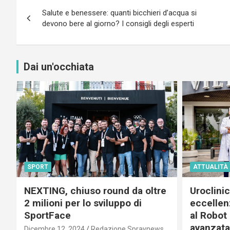
Navigazione
Salute e benessere: quanti bicchieri d’acqua si
articoli
devono bere al giorno? I consigli degli esperti
Dai un'occhiata
SPORT
ATTUALITÀ
NEXTING, chiuso round da oltre
Uroclini
2 milioni per lo sviluppo di
eccellenz
SportFace
al Robot 
avanzata
Dicembre 12, 2024
Redazione Spraynews