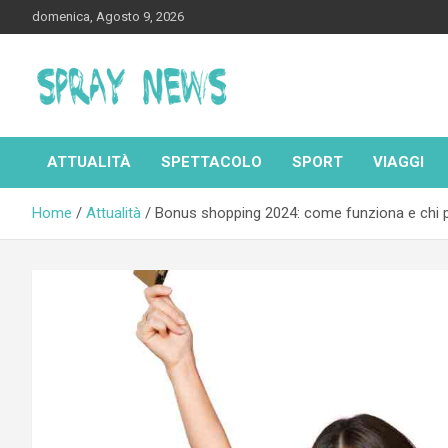
Skip
domenica, Agosto 9, 2026
to
content
Spraynews.it
ATTUALITÀ
SPETTACOLO
SPORT
VIAGGI
Home
Attualità
Bonus shopping 2024: come funziona e chi p