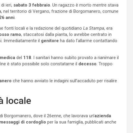
di ieri,
sabato 3 febbraio
. Un ragazzo è morto mentre stava
na, nel territorio di Vergano, frazione di Borgomanero, comune
26 anni
.
 fonti locali e la redazione del quotidiano
La Stampa
, era
osso ramo
, staccatosi dalla pianta, lo avrebbe centrato in
nsi. Immediatamente il
genitore
ha dato l’allarme contattando
medica
del
118
. I sanitari hanno subito provato a rianimare il
fine è stato possibile solo constatarne il
decesso
. Troppo
manero
che hanno avviato le indagini sull’accaduto per risalire
à locale
 di Borgomanero, dove il 26enne, che lavorava un’
azienda
messaggi di cordoglio
per la sua famiglia, pubblicati anche