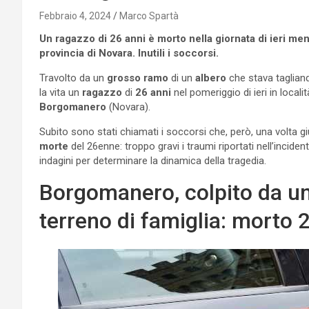
Febbraio 4, 2024
Marco Spartà
Un ragazzo di 26 anni è morto nella giornata di ieri men
provincia di Novara. Inutili i soccorsi.
Travolto da un
grosso ramo
di un
albero
che stava taglian
la vita un
ragazzo
di
26 anni
nel pomeriggio di ieri in locali
Borgomanero
(Novara).
Subito sono stati chiamati i soccorsi che, però, una volta g
morte
del 26enne: troppo gravi i traumi riportati nell’inciden
indagini per determinare la dinamica della tragedia.
Borgomanero, colpito da un
terreno di famiglia: morto