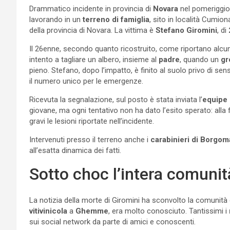
Drammatico incidente in provincia di
Novara
nel pomeriggio 
lavorando in un
terreno di famiglia
, sito in località Cumio
della provincia di Novara. La vittima è
Stefano Giromini
, di
Il 26enne, secondo quanto ricostruito, come riportano alcune
intento a tagliare un albero, insieme al
padre
, quando un
gr
pieno. Stefano, dopo l’impatto, è finito al suolo privo di se
il numero unico per le emergenze.
Ricevuta la segnalazione, sul posto è stata inviata l’
equipe
giovane, ma ogni tentativo non ha dato l’esito sperato: alla 
gravi le lesioni riportate nell’incidente.
Intervenuti presso il terreno anche i
carabinieri di Borgo
all’esatta dinamica dei fatti.
Sotto choc l’intera comunit
La notizia della morte di Giromini ha sconvolto la comunità
vitivinicola
a
Ghemme
, era molto conosciuto. Tantissimi i
sui social network da parte di amici e conoscenti.