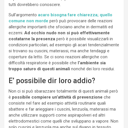
tutti dovrebbero conoscere.
Sull’argomento
acaro bisogna fare chiarezza; quello
comune non morde
però può provocare delle reazioni
allergiche importanti che sfociano anche in dermatiti ed
eczemi.
Ad occhio nudo non si può effettivamente
costatarne la presenza
però è possibile visualizzarli in
condizioni particolari, ad esempio gli acari tendenzialmente
si trovano su cuscini, materassi, ma anche tendaggi e
coperture da letto. Se ci sono reazioni allergiche con
difficoltà respiratorie è possibile che
l’ambiente sia
troppo saturo di questi animali
nonché dei loro residui.
E’ possibile dir loro addio?
Non ci si può sbarazzare totalmente di questi animali però
è
possibile compiere un’attività di prevenzione
che
consiste nel fare ad esempio attività routinarie quali
sbattere e far arieggiare i cuscini, lenzuola, materassi ma
anche utilizzare supporti come aspirapolveri ed altri
elettrodomestici come quelli che sviluppano a vapore. Non
solo cuscini e lenzuola ma anche sul divano in tessuto,