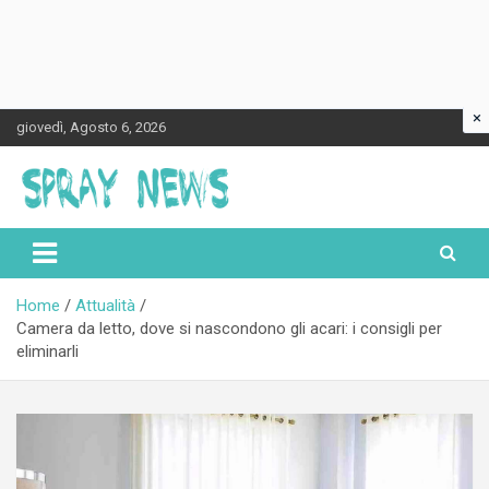
×
Skip
giovedì, Agosto 6, 2026
to
content
Spraynews.it
Home
Attualità
Camera da letto, dove si nascondono gli acari: i consigli per
eliminarli