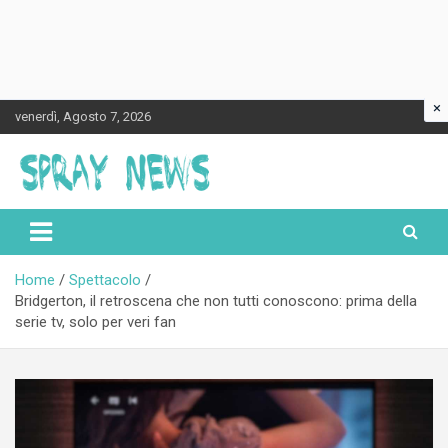
×
Skip
venerdì, Agosto 7, 2026
to
content
Spraynews.it
Home
Spettacolo
Bridgerton, il retroscena che non tutti conoscono: prima della
serie tv, solo per veri fan