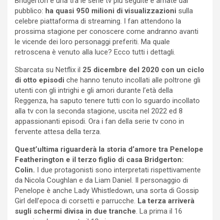
Bridgerton è una tra le serie tv più seguite e amate dal
pubblico:
h
a quasi 950 milioni di visualizzazioni
sulla
celebre piattaforma di streaming. I fan attendono la
prossima stagione per conoscere come andranno avanti
le vicende dei loro personaggi preferiti. Ma quale
retroscena è venuto alla luce? Ecco tutti i dettagli.
Sbarcata su Netflix il
25 dicembre del 2020 con un ciclo
di otto episodi
che hanno tenuto incollati alle poltrone gli
utenti con gli intrighi e gli amori durante l’età della
Reggenza, ha saputo tenere tutti con lo sguardo incollato
alla tv con la seconda stagione, uscita nel 2022 ed 8
appassionanti episodi. Ora i fan della serie tv cono in
fervente attesa della terza.
Quest’ultima riguarderà la storia d’amore tra Penelope
Featherington e il terzo figlio di casa Bridgerton:
Colin.
I due protagonisti sono interpretati rispettivamente
da Nicola Coughlan e da Liam Daniel. Il personaggio di
Penelope è anche Lady Whistledown, una sorta di Gossip
Girl dell’epoca di corsetti e parrucche.
La terza arriverà
sugli schermi divisa in due tranche
. La prima il 16