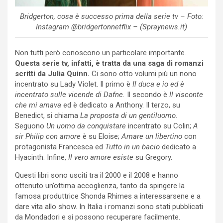
Bridgerton, cosa è successo prima della serie tv – Foto:
Instagram @bridgertonnetflix – (Spraynews.it)
Non tutti però conoscono un particolare importante.
Questa serie tv, infatti, è tratta da una saga di romanzi
scritti da Julia Quinn.
Ci sono otto volumi più un nono
incentrato su Lady Violet. Il primo è
Il duca e io ed è
incentrato sulle vicende di Dafne.
Il secondo è
Il visconte
che mi amava
ed è dedicato a Anthony. Il terzo, su
Benedict, si chiama
La proposta di un gentiluomo.
Seguono
Un uomo da conquistare
incentrato su Colin;
A
sir Philip con amore
è su Eloise;
Amare un libertino
con
protagonista Francesca ed
Tutto in un bacio
dedicato a
Hyacinth. Infine,
Il vero amore esiste
su Gregory.
Questi libri sono usciti tra il 2000 e il 2008 e hanno
ottenuto un’ottima accoglienza, tanto da spingere la
famosa produttrice Shonda Rhimes a interessarsene e a
dare vita allo show. In Italia i romanzi sono stati pubblicati
da Mondadori e si possono recuperare facilmente.