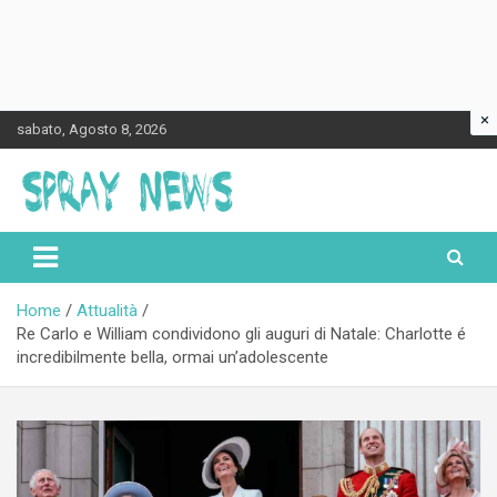
×
Skip
sabato, Agosto 8, 2026
to
content
Spraynews.it
Home
Attualità
Re Carlo e William condividono gli auguri di Natale: Charlotte é
incredibilmente bella, ormai un’adolescente