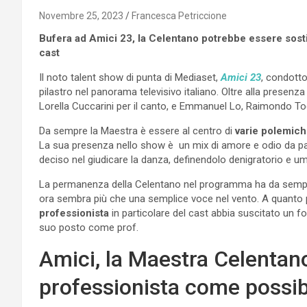
Novembre 25, 2023
Francesca Petriccione
Bufera ad Amici 23, la Celentano potrebbe essere sostitu
cast
Il noto talent show di punta di Mediaset,
Amici 23
, condotto
pilastro nel panorama televisivo italiano. Oltre alla presenza
Lorella Cuccarini per il canto, e Emmanuel Lo, Raimondo To
Da sempre la Maestra è essere al centro di
varie polemic
La sua presenza nello show è un mix di amore e odio da part
deciso nel giudicare la danza, definendolo denigratorio e umil
La permanenza della Celentano nel programma ha da sempre s
ora sembra più che una semplice voce nel vento. A quanto 
professionista
in particolare del cast abbia suscitato un f
suo posto come prof.
Amici, la Maestra Celentano
professionista come possibi