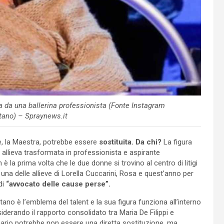
 da una ballerina professionista (Fonte Instagram
ano) – Spraynews.it
he, la Maestra, potrebbe essere
sostituita. Da chi?
La figura
 allieva trasformata in professionista e aspirante
la prima volta che le due donne si trovino al centro di litigi
una delle allieve di Lorella Cuccarini, Rosa e quest’anno per
di
“avvocato delle cause perse”.
tano è l’emblema del talent e la sua figura funziona all’interno
iderando il rapporto consolidato tra Maria De Filippi e
mario potrebbe non essere una diretta sostituzione, ma