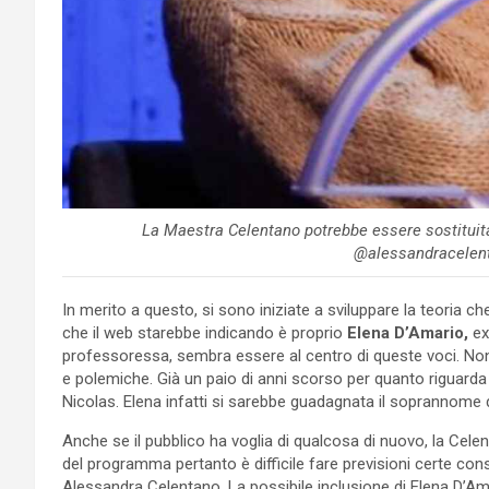
La Maestra Celentano potrebbe essere sostituita
@alessandracelent
In merito a questo, si sono iniziate a sviluppare la teoria c
che il web starebbe indicando è proprio
Elena D’Amario,
ex
professoressa, sembra essere al centro di queste voci. Non è 
e polemiche. Già un paio di anni scorso per quanto riguarda 
Nicolas. Elena infatti si sarebbe guadagnata il soprannome 
Anche se il pubblico ha voglia di qualcosa di nuovo, la Celen
del programma pertanto è difficile fare previsioni certe cons
Alessandra Celentano. La possibile inclusione di Elena D’A