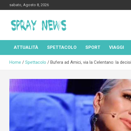
Skip
sabato, Agosto 8, 2026
to
content
Spraynews.it
ATTUALITÀ
SPETTACOLO
SPORT
VIAGGI
Home
Spettacolo
Bufera ad Amici, via la Celentano: la decis