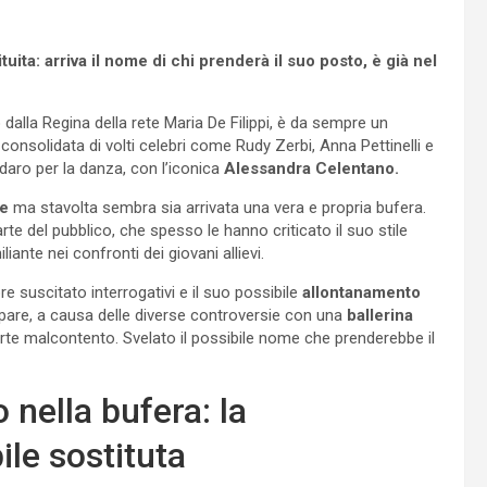
ita: arriva il nome di chi prenderà il suo posto, è già nel
 dalla Regina della rete Maria De Filippi, è da sempre un
 consolidata di volti celebri come Rudy Zerbi, Anna Pettinelli e
daro per la danza, con l’iconica
Alessandra Celentano.
he
ma stavolta sembra sia arrivata una vera e propria bufera.
e del pubblico, che spesso le hanno criticato il suo stile
iante nei confronti dei giovani allievi.
uscitato interrogativi e il suo possibile
allontanamento
pare, a causa delle diverse controversie con una
ballerina
orte malcontento. Svelato il possibile nome che prenderebbe il
 nella bufera: la
le sostituta