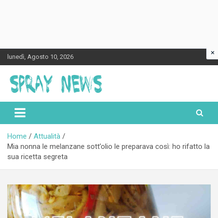
×
Skip
lunedì, Agosto 10, 2026
to
content
Spraynews.it
Home
Attualità
Mia nonna le melanzane sott’olio le preparava così: ho rifatto la
sua ricetta segreta