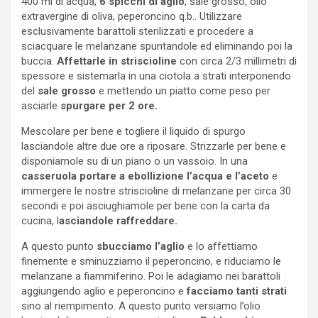
400 ml di acqua,
6 spicchi di aglio
, sale grosso, olio
extravergine di oliva, peperoncino q.b.. Utilizzare
esclusivamente barattoli sterilizzati e procedere a
sciacquare le melanzane spuntandole ed eliminando poi la
buccia.
Affettarle in striscioline
con circa 2/3 millimetri di
spessore e sistemarla in una ciotola a strati interponendo
del
sale grosso
e mettendo un piatto come peso per
asciarle
spurgare per 2 ore.
Mescolare per bene e togliere il liquido di spurgo
lasciandole altre due ore a riposare. Strizzarle per bene e
disponiamole su di un piano o un vassoio. In una
casseruola portare a ebollizione l’acqua e l’aceto
e
immergere le nostre striscioline di melanzane per circa 30
secondi e poi asciughiamole per bene con la carta da
cucina, l
asciandole raffreddare.
A questo punto
sbucciamo l’aglio
e lo affettiamo
finemente e sminuzziamo il peperoncino, e riduciamo le
melanzane a fiammiferino. Poi le adagiamo nei barattoli
aggiungendo aglio e peperoncino e
facciamo tanti strati
sino al riempimento. A questo punto versiamo l’olio