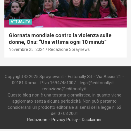
ATTUALITÀ
Giornata mondiale contro la violenza sulle
donne, Onu: “Una vittima ogni 10 minuti”
Novembre 25, 2024
Redazione Spraynews
Copyright © 2025 Spraynews.it - Editorially Srl - Via Assisi 21 -
00181 Roma - P.Iva 16947451007 - legal@editorially.it -
redazione@editorially.it
Questo blog non è una testata giornalistica, in quanto viene
aggiornato senza alcuna periodicità. Non può pertanto
considerarsi un prodotto editoriale ai sensi della legge n. 62
del 07.03.2001
Redazione
-
Privacy Policy
-
Disclaimer