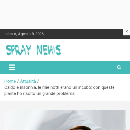
×
Skip
sabato, Agosto 8, 2026
to
content
Spraynews.it
Home
Attualità
Caldo e insonnia, le mie notti erano un incubo: con queste
piante ho risolto un grande problema