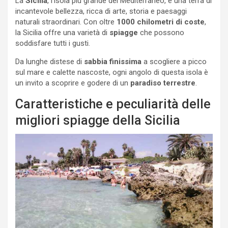
La
Sicilia
, l’isola più grande del Mediterraneo, è una terra di
incantevole bellezza, ricca di arte, storia e paesaggi
naturali straordinari. Con oltre
1000 chilometri di coste
,
la Sicilia offre una varietà di
spiagge
che possono
soddisfare tutti i gusti.
Da lunghe distese di
sabbia finissima
a scogliere a picco
sul mare e calette nascoste, ogni angolo di questa isola è
un invito a scoprire e godere di un
paradiso terrestre
.
Caratteristiche e peculiarità delle
migliori spiagge della Sicilia