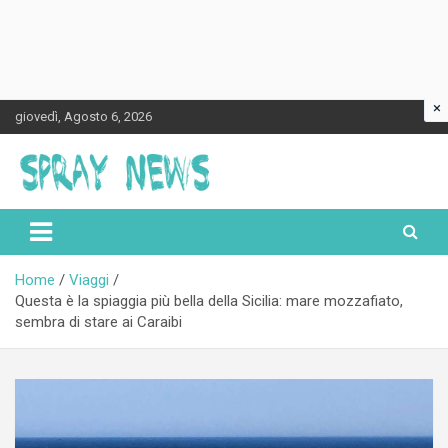
×
Skip
giovedì, Agosto 6, 2026
to
content
Spraynews.it
Home
Viaggi
Questa è la spiaggia più bella della Sicilia: mare mozzafiato,
sembra di stare ai Caraibi