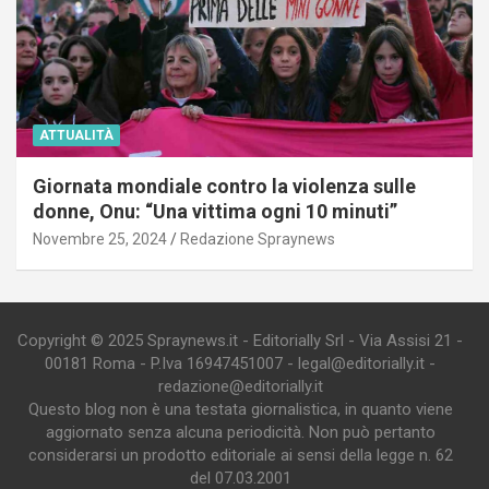
ATTUALITÀ
Giornata mondiale contro la violenza sulle
donne, Onu: “Una vittima ogni 10 minuti”
Novembre 25, 2024
Redazione Spraynews
Copyright © 2025 Spraynews.it - Editorially Srl - Via Assisi 21 -
00181 Roma - P.Iva 16947451007 - legal@editorially.it -
redazione@editorially.it
Questo blog non è una testata giornalistica, in quanto viene
aggiornato senza alcuna periodicità. Non può pertanto
considerarsi un prodotto editoriale ai sensi della legge n. 62
del 07.03.2001