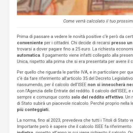
Come verrà calcolato il tuo prossim
Prima di passare a vedere le novità positive c’è però da cer
conveniente
per i cittadini. Chi decide di recarsi
presso un
trovarsi a dover pagare fino a 25 euro. La richiesta econo
automatica
. Il pagamento viene infatti collegato alla pres
Unica, rispetto alla prima che si era presentata per avere il c
Per quello che riguarda le partite IVA, e in particolare per q
c’è da fare riferimento all’articolo 35 del Decreto Legislati
riassumendo, per il calcolo dell’ISEE
non si innescherà nes
con l’Agenzia delle Entrate del reddito. Il calcolo dell’ISEE, e
sempre e comunque conto
solo del reddito effettivo
. Un 
di Stato subirà un piacevole ricalcolo. Perché proprio nella l
più conteggiati.
La norma, fino al 2023, prevedeva che tutti i Titoli di Stato 
Importante però è sapere che il calcolo ISEE fa riferimento 
indietro,
rispetto all’anno in cui viene richiesto il calcolo. 