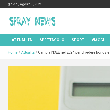
Skip
giovedì, Agosto 6, 2026
to
content
Spraynews.it
ATTUALITÀ
SPETTACOLO
SPORT
VIAGGI
Home
Attualità
Cambia l’ISEE nel 2024 per chiedere bonus e a