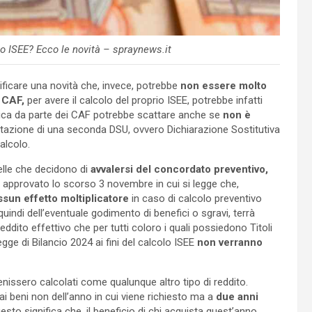
o ISEE? Ecco le novità – spraynews.it
tificare una novità che, invece, potrebbe
non essere molto
 CAF,
per avere il calcolo del proprio ISEE, potrebbe infatti
mica da parte dei CAF potrebbe scattare anche se
non è
entazione di una seconda DSU, ovvero Dichiarazione Sostitutiva
alcolo.
uelle che decidono di
avvalersi del concordato preventivo,
vo approvato lo scorso 3 novembre in cui si legge che,
sun effetto moltiplicatore
in caso di calcolo preventivo
 quindi dell’eventuale godimento di benefici o sgravi, terrà
reddito effettivo che per tutti coloro i quali possiedono Titoli
egge di Bilancio 2024 ai fini del calcolo ISEE
non verranno
venissero calcolati come qualunque altro tipo di reddito.
ai beni non dell’anno in cui viene richiesto ma a
due anni
Questo significa che, il beneficio di chi acquista quest’anno