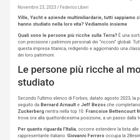
Novembre 23, 2023
Federico Liberi
Ville, Yacht e aziende multimiliardarie, tutti sappiamo
hanno studiato nella loro vita? Vediamolo insieme
Quali sono le persone più ricche sulla Terra?
È una sort
con precisione i patrimoni personali dei “ricconi” globali. Tu
questa impresa titanica, redigendo e aggiornando una class
dei loro patrimoni.
Le persone più ricche al m
studiato
Secondo l’ultimo elenco di Forbes, datato agosto 2023, la
seguito da
Bernard Arnault
e
Jeff Bezos
che completano 
Zuckerberg
rientra nella top 10.
Francoise Bettencourt 
trova ora alla quattordicesima posizione, a un passo dalla t
Per quanto riguarda l’Italia
, occorre estendere la lista al
rappresentante italiano:
Giovanni Ferrero
occupa la 28esim