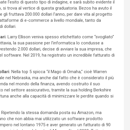
l’esito di questo tipo di indagine, e sarà subito evidente il
, si trova al vertice di questa graduatoria. Bezos ha avuto il
gli fruttava 200.000 dollari l’anno, per dare vita al progetto
 piattaforme di e-commerce a livello mondiale, tanto da
i dollari.
ari
. Larry Ellison veniva spesso etichettato come “svogliato”
uttavia, la sua passione per l’informatica lo condusse a
estendo 2.000 dollari, decise di avviare la sua impresa, che
l software. Nel 2019, ha registrato un incredibile fatturato di
llari
. Nella top 5 spicca “il Mago di Omaha,” cioè Warren
le nel Nebraska, ma anche dal fatto che è considerato il più
enda nel mondo della finanza, avendo costruito il suo
o nel settore assicurativo, tramite la sua holding Berkshire
tuna anche alla capacità di minimizzare le perdite quando si
. Ripetendo la stessa domanda posta su Amazon, ma
lcuno che non abbia mai utilizzato un software prodotto
 impero nel lontano 1975 e aver generato un fatturato di 90