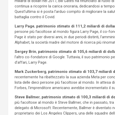
miliardi di dollari nel 2017, Bill Gates ha rinunciato al ruolo
continua a ricoprire la carica onoraria, dedicandosi a tempo
Quest’ultima si è posta l’arduo compito di migliorare la sal
battaglia contro il Covid.
Larry Page
,
patrimonio stimato di 111,2 miliardi di dolla
persone più facoltose al mondo figura Larry Page, il co-fo
Page è stato per diversi anni, in due periodi distinti, l’ammi
Alphabet, la società madre del motore di ricerca più rinom
Sergey Brin
,
patrimonio stimato di 105,6 miliardi di dolla
l’altro co-fondatore di Google. Tuttavia, il suo patrimonio
d’affari, Larry Page.
Mark Zuckerberg
,
patrimonio stimato di 103,7 miliardi di
recentemente ha ribattezzato la sua azienda Meta per concen
lista delle dieci persone più facoltose al mondo. In atte
Forbes, l’imprenditore americano avrebbe incrementato il suo 
Steve Ballmer
,
patrimonio stimato di 100,3 miliardi di do
più facoltose al mondo è Steve Ballmer, che in passato, tra i
delegato di Microsoft. Recentemente, Ballmer è diventato n
proprietario dei Los Angeles Clippers, una delle squadre del