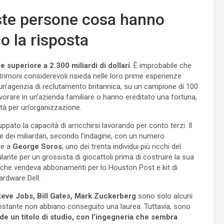
este persone cosa hanno
co la risposta
 superiore a 2.300 miliardi di dollari
. È improbabile che
imoni considerevoli risieda nelle loro prime esperienze
 un’agenzia di reclutamento britannica, su un campione di 100
vorare in un’azienda familiare o hanno ereditato una fortuna,
ità per un’organizzazione.
uppato la capacità di arricchirsi lavorando per conto terzi. Il
te dei miliardari, secondo l’indagine, con un numero
te a
George Soros
, uno dei trenta individui più ricchi del
nte per un grossista di giocattoli prima di costruire la sua
 che vendeva abbonamenti per lo Houston Post e kit di
ardware Dell.
teve Jobs, Bill Gates, Mark Zuckerberg
sono solo alcuni
onostante non abbiano conseguito una laurea. Tuttavia, sono
e un titolo di studio, con l’ingegneria che sembra