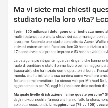
Ma vi siete mai chiesti qu
studiato nella loro vita? Ec
I primi 100 miliardari detengono una ricchezza mondiale
molti sostenessero che la chiave dei supermanager con patr
lavorative. Secondo uno studio condotto da
Aaron Wallis
,
individui estremamente facoltosi, ben 30 hanno iniziato a la
17 hanno avviato la propria impresa e 53 hanno svolto attiv
La categoria più intrigante riguarda i dirigenti che hanno svil
ruolo di venditore è stato il primo lavoro per la maggior par
trascurabile che ha iniziato come operatori di borsa. Pensa
mondo, che ha iniziato la sua carriera come venditore ambula
fortuna come investitore. Lo stesso vale per
Michael Dell
,
aggiornamento per PC; oggi è il fondatore della società di h
Ma quale livello di istruzione hanno queste persone?
S
degli individui ricchi e famosi che hanno fatto la storia, n
solo casi eccezionali;
la maggioranza (75 su 100) possied