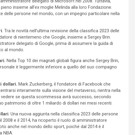
 di amministratore delegato di Microsoft nel 2008. Tuttavia,
 pieno insieme all’ex moglie Melinda alla loro Fondazione.
ute delle persone nel mondo, con un impegno particolare nella
ri
. Tra le novità nell’ultima revisione della classifica 2023 delle
ndatore di nientemeno che Google, insieme a Sergey Brin.
nistratore delegato di Google, prima di assumere la guida di
ato al mondo.
ri.
Nella Top 10 dei magnati globali figura anche Sergey Brin,
 personale è leggermente inferiore a quello del suo compagno
 dollari.
Mark Zuckerberg, il fondatore di Facebook che
trarsi interamente sulla visione del metaverso, rientra nella
sa di vedere se questa scommessa avrà successo, secondo
patrimonio di oltre 1 miliardo di dollari nei mesi recenti.
llari
. Una nuova aggiunta nella classifica 2023 delle persone
l 2008 e il 2014, ha ricoperto il ruolo di amministratore
oto anche nel mondo dello sport, poiché dal 2014 è il
la NBA.