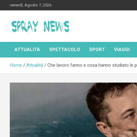
Skip
venerdì, Agosto 7, 2026
to
content
Spraynews.it
ATTUALITÀ
SPETTACOLO
SPORT
VIAGGI
Home
Attualità
Che lavoro fanno e cosa hanno studiato le 