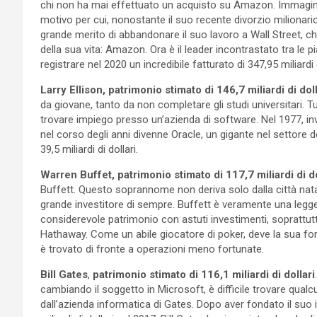
chi non ha mai effettuato un acquisto su Amazon. Immaginate 
motivo per cui, nonostante il suo recente divorzio milionario
grande merito di abbandonare il suo lavoro a Wall Street, che 
della sua vita: Amazon. Ora è il leader incontrastato tra le
registrare nel 2020 un incredibile fatturato di 347,95 miliardi d
Larry Ellison, patrimonio stimato di 146,7 miliardi di doll
da giovane, tanto da non completare gli studi universitari. T
trovare impiego presso un’azienda di software. Nel 1977, inv
nel corso degli anni divenne Oracle, un gigante nel settore de
39,5 miliardi di dollari.
Warren Buffet, patrimonio stimato di 117,7 miliardi di do
Buffett. Questo soprannome non deriva solo dalla città nata
grande investitore di sempre. Buffett è veramente una legg
considerevole patrimonio con astuti investimenti, soprattutt
Hathaway. Come un abile giocatore di poker, deve la sua for
è trovato di fronte a operazioni meno fortunate.
Bill Gates
,
patrimonio stimato di 116,1 miliardi di dollari
cambiando il soggetto in Microsoft, è difficile trovare qua
dall’azienda informatica di Gates. Dopo aver fondato il suo