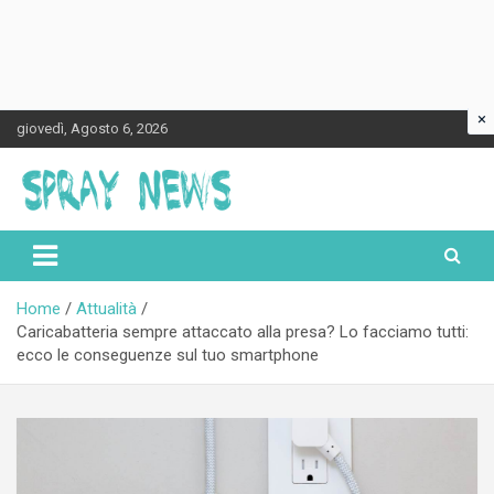
×
Skip
giovedì, Agosto 6, 2026
to
content
Spraynews.it
Home
Attualità
Caricabatteria sempre attaccato alla presa? Lo facciamo tutti:
ecco le conseguenze sul tuo smartphone