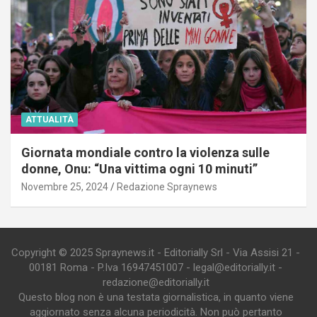
ATTUALITÀ
Giornata mondiale contro la violenza sulle
donne, Onu: “Una vittima ogni 10 minuti”
Novembre 25, 2024
Redazione Spraynews
Copyright © 2025 Spraynews.it - Editorially Srl - Via Assisi 21 -
00181 Roma - P.Iva 16947451007 - legal@editorially.it -
redazione@editorially.it
Questo blog non è una testata giornalistica, in quanto viene
aggiornato senza alcuna periodicità. Non può pertanto