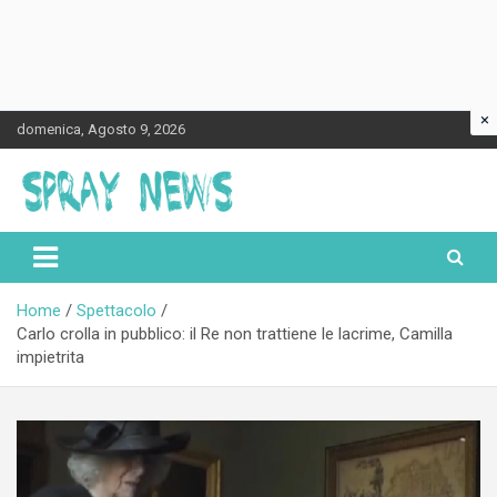
×
Skip
domenica, Agosto 9, 2026
to
content
Spraynews.it
Home
Spettacolo
Carlo crolla in pubblico: il Re non trattiene le lacrime, Camilla
impietrita