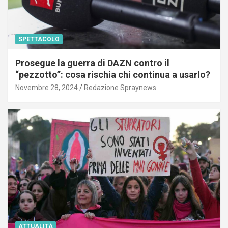
SPETTACOLO
Prosegue la guerra di DAZN contro il
“pezzotto”: cosa rischia chi continua a usarlo?
Novembre 28, 2024
Redazione Spraynews
ATTUALITÀ