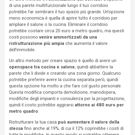
di una parete multifunzionale lungo il tuo corridoio
potrebbe far sembrare il tuo spazio più grande. Un’opzione
meno economica è quella di aprire tutto il corridoio per
ampliare il salone o la cucina. Eliminare il corridoio
potrebbe costare circa 20 euro a metro quadro, ma questi
costi possono
venire ammortizzati da una
ristrutturazione più ampia
che aumenta il valore
dell’immobile.
Un altro metodo per creare spazio è quello di avere un
openspace tra cucina e salone
, quindi abbattere la
parete che li divide e creando una zona giorno. Qualcuno
potrebbe preferire avere la cucina separata però, quindi
questa opzione ha molto a che fare col gusto personale.
Questa modifica comporta demolizione, manodopera,
modifiche degli impianti e consulenza per la progettazione,
quindi il costo potrebbe aggirarsi
attorno ai 480 euro per
metro quadro
.
Ristrutturare la tua casa
può aumentare il valore della
stessa
fino anche al 19%, di cui il 12% coprirebbe i costi di
tutte le modifiche. In questo modo si potrebbe ottenere