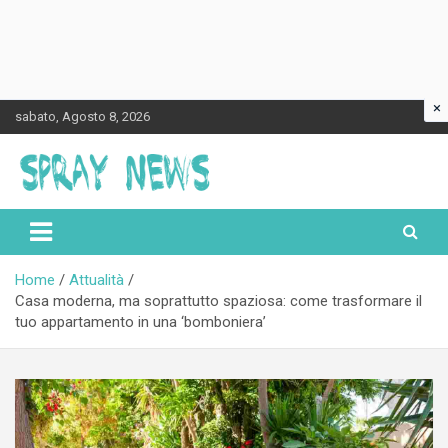
×
Skip
sabato, Agosto 8, 2026
to
content
Spraynews.it
Home
Attualità
Casa moderna, ma soprattutto spaziosa: come trasformare il
tuo appartamento in una ‘bomboniera’