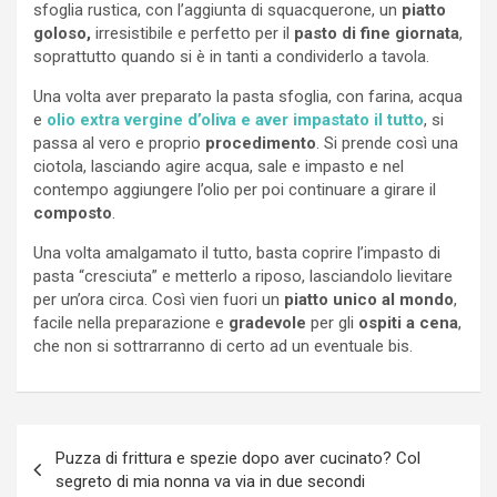
sfoglia rustica, con l’aggiunta di squacquerone, un
piatto
goloso,
irresistibile e perfetto per il
pasto di fine giornata
,
soprattutto quando si è in tanti a condividerlo a tavola.
Una volta aver preparato la pasta sfoglia, con farina, acqua
e
olio extra vergine d’oliva e aver impastato il tutto
, si
passa al vero e proprio
procedimento
. Si prende così una
ciotola, lasciando agire acqua, sale e impasto e nel
contempo aggiungere l’olio per poi continuare a girare il
composto
.
Una volta amalgamato il tutto, basta coprire l’impasto di
pasta “cresciuta” e metterlo a riposo, lasciandolo lievitare
per un’ora circa. Così vien fuori un
piatto unico al mondo
,
facile nella preparazione e
gradevole
per gli
ospiti a cena
,
che non si sottrarranno di certo ad un eventuale bis.
Navigazione
Puzza di frittura e spezie dopo aver cucinato? Col
articoli
segreto di mia nonna va via in due secondi