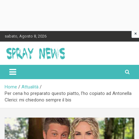
×
Skip
sabato, Agosto 8, 2026
to
content
Spraynews.it
Home
Attualità
Per cena ho preparato questo piatto, l’ho copiato ad Antonella
Clerici: mi chiedono sempre il bis