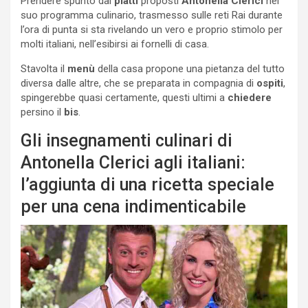
Prendere spunto dai
piatti
proposti
Antonella Clerici
nel
suo programma culinario, trasmesso sulle reti Rai durante
l’ora di punta si sta rivelando un vero e proprio stimolo per
molti italiani, nell’esibirsi ai fornelli di casa.
Stavolta il
menù
della casa propone una pietanza del tutto
diversa dalle altre, che se preparata in compagnia di
ospiti
,
spingerebbe quasi certamente, questi ultimi a
chiedere
persino il
bis
.
Gli insegnamenti culinari di
Antonella Clerici agli italiani:
l’aggiunta di una ricetta speciale
per una cena indimenticabile