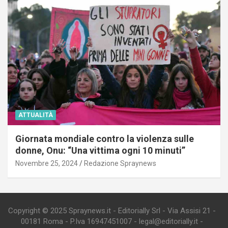
ATTUALITÀ
Giornata mondiale contro la violenza sulle
donne, Onu: “Una vittima ogni 10 minuti”
Novembre 25, 2024
Redazione Spraynews
Copyright © 2025 Spraynews.it - Editorially Srl - Via Assisi 21 -
00181 Roma - P.Iva 16947451007 - legal@editorially.it -