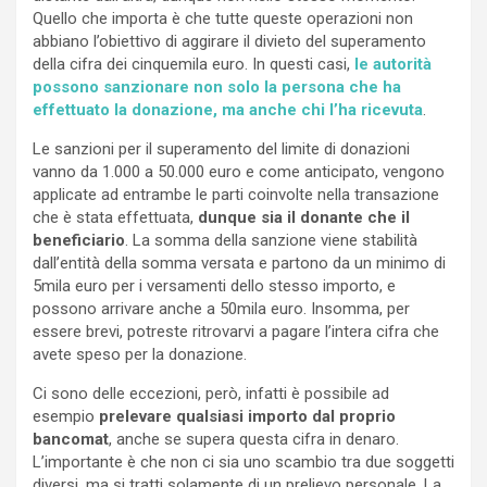
Quello che importa è che tutte queste operazioni non
abbiano l’obiettivo di aggirare il divieto del superamento
della cifra dei cinquemila euro. In questi casi,
le autorità
possono sanzionare non solo la persona che ha
effettuato la donazione, ma anche chi l’ha ricevuta
.
Le sanzioni per il superamento del limite di donazioni
vanno da 1.000 a 50.000 euro e come anticipato, vengono
applicate ad entrambe le parti coinvolte nella transazione
che è stata effettuata,
dunque sia il donante che il
beneficiario
. La somma della sanzione viene stabilità
dall’entità della somma versata e partono da un minimo di
5mila euro per i versamenti dello stesso importo, e
possono arrivare anche a 50mila euro. Insomma, per
essere brevi, potreste ritrovarvi a pagare l’intera cifra che
avete speso per la donazione.
Ci sono delle eccezioni, però, infatti è possibile ad
esempio
prelevare qualsiasi importo dal proprio
bancomat
, anche se supera questa cifra in denaro.
L’importante è che non ci sia uno scambio tra due soggetti
diversi, ma si tratti solamente di un prelievo personale. La