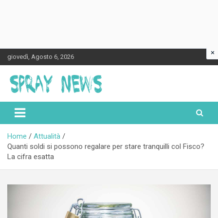
×
Skip
giovedì, Agosto 6, 2026
to
content
Spraynews.it
Home
Attualità
Quanti soldi si possono regalare per stare tranquilli col Fisco?
La cifra esatta