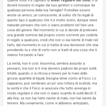
Quante volte ti è capitato di
dover regalare dei soldi
, o di
doverli ricevere in regalo dai tuoi genitori o comunque da
qualsiasi persona della tua famiglia? Potrebbe essere
anche un amico, un conoscente, di solito chi fa regali di
questo tipo è qualcuno che ti è molto vicino, dunque viene
naturale pensare che non ci siano problemi nel fare una
cosa del genere. Nel momento in cui si decide di prelevare
una grande somma dal proprio conto corrente per cederla
in regalo a qualcuno, credi che non ci sia niente di male nel
farlo, dal momento in cui si tratta di una decisione che stai
prendendo tu e che di certo non si tratti di una cosa che ti
stanno forzando a fare.
La verità, non è così. Insomma, sembra assurdo a
pensarci, ma non si è mai davvero padroni dei propri soldi.
Infatti, quando ci si ritrova a tenere per le mani delle
grosse quantità di liquidi, bisogna tener conto al Fisco. Lo
sappiamo, può sembrare un po’ una rottura di scatole, ma
la verità è che il Fisco si assicura che tutto avvenga in
modo regolare e che non ci siano scambi di soldi illeciti. E
alla fine, se non hai fatto niente di male, non hai niente da
temere. Ma ovviamente, come vi abbiamo anticipato,