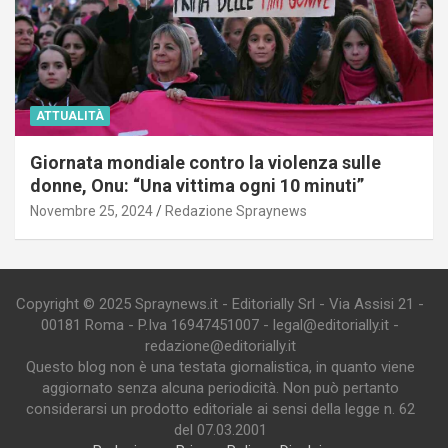
ATTUALITÀ
Giornata mondiale contro la violenza sulle
donne, Onu: “Una vittima ogni 10 minuti”
Novembre 25, 2024
Redazione Spraynews
Copyright © 2025 Spraynews.it - Editorially Srl - Via Assisi 21 -
00181 Roma - P.Iva 16947451007 - legal@editorially.it -
redazione@editorially.it
Questo blog non è una testata giornalistica, in quanto viene
aggiornato senza alcuna periodicità. Non può pertanto
considerarsi un prodotto editoriale ai sensi della legge n. 62
del 07.03.2001