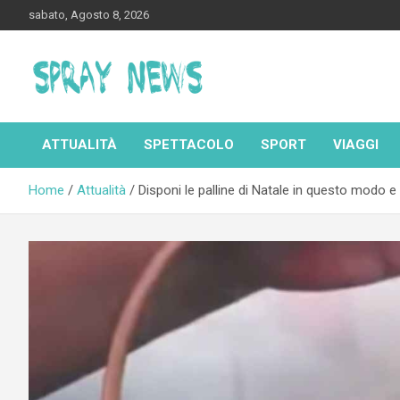
Skip
sabato, Agosto 8, 2026
to
content
Spraynews.it
ATTUALITÀ
SPETTACOLO
SPORT
VIAGGI
Home
Attualità
Disponi le palline di Natale in questo modo 