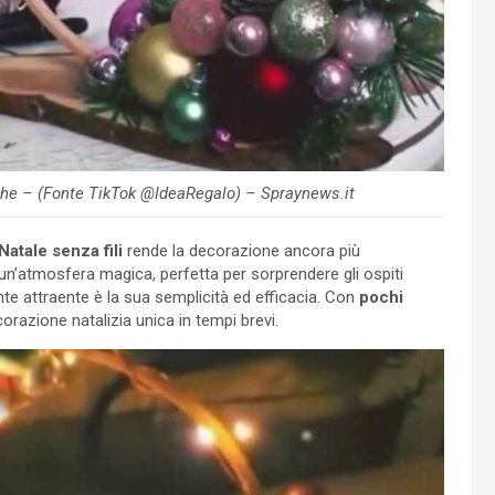
iche – (Fonte TikTok @IdeaRegalo) – Spraynews.it
 Natale senza fili
rende la decorazione ancora più
 un’atmosfera magica, perfetta per sorprendere gli ospiti
nte attraente è la sua semplicità ed efficacia. Con
pochi
corazione natalizia unica in tempi brevi.