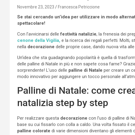
Novembre 23, 2023
Francesca Petriccione
Se stai cercando un’idea per utilizzare in modo alternati
spettacolare!
Con l’avvicinarsi delle
festività natalizie
, la frenesia dei pre
cenone della Vigilia,
e la ricerca dei regali perfetti. Molti, 
nella
decorazione
delle proprie case, dando nuova vita alle t
Un’idea che sta guadagnando popolarità è quella di trasforma
delle palline di Natale in più e non sapete cosa farne? Graz
sorprendente! L’uso delle
palline di Natale
per creare un ce
modo innovativo per aggiungere un tocco personale all’atm
Palline di Natale: come cr
natalizia step by step
Per realizzare questa
decorazione
con l’uso di palline di 
base su cui fissarlo con colla a caldo. Una volta fissato il ce
palline colorate
di varie dimensioni diventano gli elementi