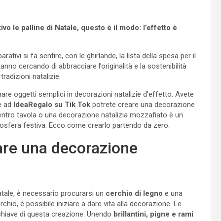
vo le palline di Natale, questo è il modo: l’effetto è
parativi si fa sentire, con le ghirlande, la lista della spesa per il
stanno cercando di abbracciare l’originalità e la sostenibilità
radizioni natalizie.
re oggetti semplici in decorazioni natalizie d’effetto. Avete
ie ad
IdeaRegalo su Tik Tok
potrete creare una decorazione
ntro tavola o una decorazione natalizia mozzafiato è un
osfera festiva. Ecco come crearlo partendo da zero.
eare una decorazione
Natale, è necessario procurarsi un
cerchio di legno
e una
rchio, è possibile iniziare a dare vita alla decorazione. Le
 chiave di questa creazione. Unendo
brillantini, pigne e rami