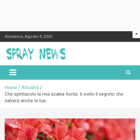
×
Skip
domenica, Agosto 9, 2026
to
content
Spraynews.it
Home
Attualità
Che spettacolo la mia azalea fiorita: ti svelo il segreto che
salverà anche la tua