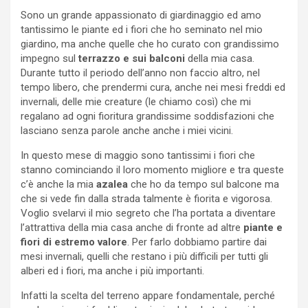
Sono un grande appassionato di giardinaggio ed amo
tantissimo le piante ed i fiori che ho seminato nel mio
giardino, ma anche quelle che ho curato con grandissimo
impegno sul
terrazzo e sui balconi
della mia casa.
Durante tutto il periodo dell’anno non faccio altro, nel
tempo libero, che prendermi cura, anche nei mesi freddi ed
invernali, delle mie creature (le chiamo così) che mi
regalano ad ogni fioritura grandissime soddisfazioni che
lasciano senza parole anche anche i miei vicini.
In questo mese di maggio sono tantissimi i fiori che
stanno cominciando il loro momento migliore e tra queste
c’è anche la mia
azalea
che ho da tempo sul balcone ma
che si vede fin dalla strada talmente è fiorita e vigorosa.
Voglio svelarvi il mio segreto che l’ha portata a diventare
l’attrattiva della mia casa anche di fronte ad altre
piante e
fiori di estremo valore
. Per farlo dobbiamo partire dai
mesi invernali, quelli che restano i più difficili per tutti gli
alberi ed i fiori, ma anche i più importanti.
Infatti la scelta del terreno appare fondamentale, perché