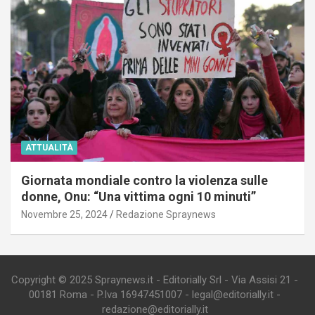
ATTUALITÀ
Giornata mondiale contro la violenza sulle
donne, Onu: “Una vittima ogni 10 minuti”
Novembre 25, 2024
Redazione Spraynews
Copyright © 2025 Spraynews.it - Editorially Srl - Via Assisi 21 -
00181 Roma - P.Iva 16947451007 - legal@editorially.it -
redazione@editorially.it