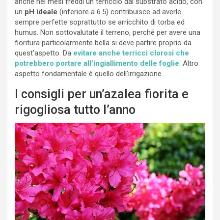
anche nei mesi freddi un terriccio dal substrato acido, con
un
pH ideale
(inferiore a 6.5) contribuisce ad averle
sempre perfette soprattutto se arricchito di torba ed
humus. Non sottovalutate il terreno, perché per avere una
fioritura particolarmente bella si deve partire proprio da
quest’aspetto. Da
evitare anche terricci clorosi che
potrebbero portare all’ingiallimento delle foglie
. Altro
aspetto fondamentale è quello dell’irrigazione .
I consigli per un’azalea fiorita e
rigogliosa tutto l’anno