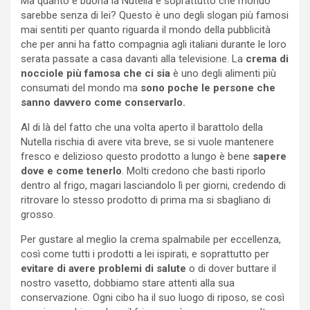
Ma quanto è buona la Nutella e soprattutto che mondo
sarebbe senza di lei? Questo è uno degli slogan più famosi
mai sentiti per quanto riguarda il mondo della pubblicità
che per anni ha fatto compagnia agli italiani durante le loro
serata passate a casa davanti alla televisione. La
crema di
nocciole più famosa che ci sia
è uno degli alimenti più
consumati del mondo ma
sono poche le persone che
sanno davvero come conservarlo.
Al di là del fatto che una volta aperto il barattolo della
Nutella rischia di avere vita breve, se si vuole mantenere
fresco e delizioso questo prodotto a lungo è bene
sapere
dove e come tenerlo
. Molti credono che basti riporlo
dentro al frigo, magari lasciandolo lì per giorni, credendo di
ritrovare lo stesso prodotto di prima ma si sbagliano di
grosso.
Per gustare al meglio la crema spalmabile per eccellenza,
così come tutti i prodotti a lei ispirati, e soprattutto per
evitare di avere problemi di salute
o di dover buttare il
nostro vasetto, dobbiamo stare attenti alla sua
conservazione. Ogni cibo ha il suo luogo di riposo, se così