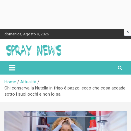
×
Skip
domenica, Agosto 9, 2026
to
content
Spraynews.it
Home
Attualità
Chi conserva la Nutella in frigo é pazzo: ecco che cosa accade
sotto i suoi occhi e non lo sa