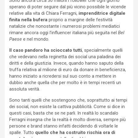
Sono ancora circa 30 milioni i follower che ogni giorno
sperano di poter seguire dal più vicino possibile le vicende
relative alla vita di Chiara Ferragni,
imprenditrice digitale
finita nella bufera
proprio a margine delle festività
natalizie che nonostante i numerosi problemi mediatici
rimane ancora oggi l’influencer italiana più seguita nel
Bel
Paese
e nel mondo.
Il caso pandoro ha scioccato tutti
, specialmente quelli
che vedevano nella reginetta dei social una paladina dei
diritti e della giustizia. Invece, quando hanno saputo della
truffa relativa al milione di euro da donare in beneficienza,
hanno iniziato a ricredersi sul suo conto a mettere in
dubbio anche quella che per molto è in tempi recenti un
assoluta verità.
Sono tanti quelli che sostengono che, soprattutto ai tempi
dei social, non esiste la cattiva pubblicità. Come si dice in
questi casi, basta che se ne parli. In realtà lo scandalo
Ferragni insegna che la realtà è molto diversa, sempre più
persone e brand stanno infatti decidendo di voltarle le
spalle. Tutto
quello che ha costruito rischia ora di