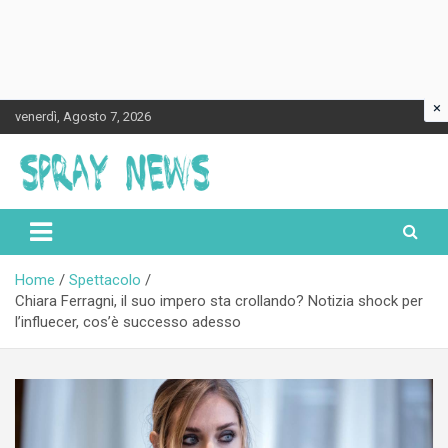
×
Skip
venerdì, Agosto 7, 2026
to
content
Spraynews.it
Home
Spettacolo
Chiara Ferragni, il suo impero sta crollando? Notizia shock per
l’influecer, cos’è successo adesso