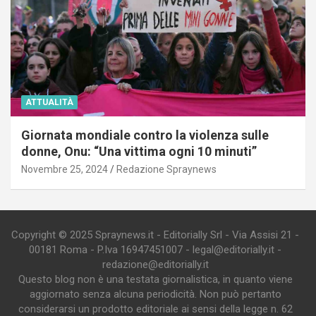
ATTUALITÀ
Giornata mondiale contro la violenza sulle
donne, Onu: “Una vittima ogni 10 minuti”
Novembre 25, 2024
Redazione Spraynews
Copyright © 2025 Spraynews.it - Editorially Srl - Via Assisi 21 -
00181 Roma - P.Iva 16947451007 - legal@editorially.it -
redazione@editorially.it
Questo blog non è una testata giornalistica, in quanto viene
aggiornato senza alcuna periodicità. Non può pertanto
considerarsi un prodotto editoriale ai sensi della legge n. 62