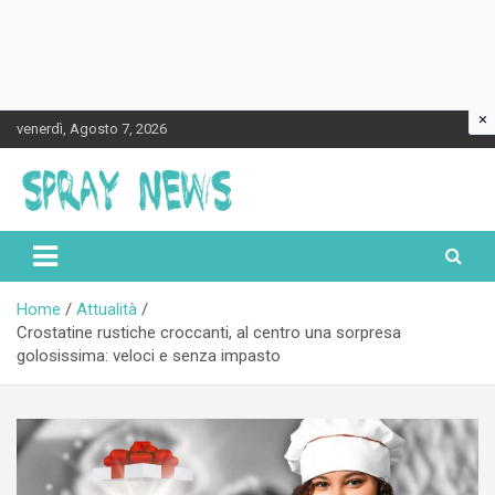
×
Skip
venerdì, Agosto 7, 2026
to
content
Spraynews.it
Home
Attualità
Crostatine rustiche croccanti, al centro una sorpresa
golosissima: veloci e senza impasto