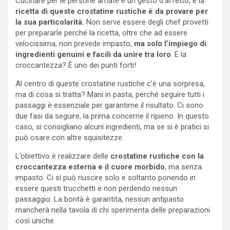
Cucinare per le persone amate è un gesto d’affetto, e la
ricetta di queste crostatine rustiche è da provare per
la sua particolarità.
Non serve essere degli chef provetti
per prepararle perché la ricetta, oltre che ad essere
velocissima, non prevede impasto,
ma solo l’impiego di
ingredienti genuini e facili da unire tra loro
. E la
croccantezza? È uno dei punti forti!
Al centro di queste crostatine rustiche c’è una sorpresa,
ma di cosa si tratta? Mani in pasta, perché seguire tutti i
passaggi è essenziale per garantirne il risultato. Ci sono
due fasi da seguire, la prima concerne il ripieno. In questo
caso, si consigliano alcuni ingredienti, ma se si è pratici si
può osare con altre squisitezze.
L’obiettivo è realizzare delle
crostatine rustiche con la
croccantezza esterna e il cuore morbido
, ma senza
impasto. Ci si può riuscire solo e soltanto ponendo in
essere questi trucchetti e non perdendo nessun
passaggio. La bontà è garantita, nessun antipasto
mancherà nella tavola di chi sperimenta delle preparazioni
così uniche.