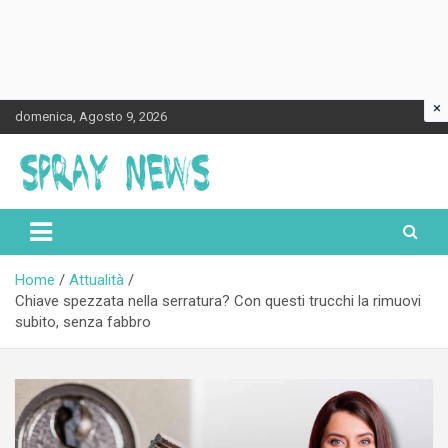
×
Skip
domenica, Agosto 9, 2026
to
content
Spraynews.it
Home
Attualità
Chiave spezzata nella serratura? Con questi trucchi la rimuovi
subito, senza fabbro