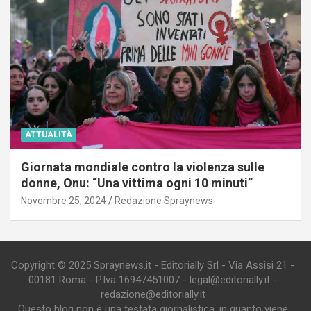
ATTUALITÀ
Giornata mondiale contro la violenza sulle
donne, Onu: “Una vittima ogni 10 minuti”
Novembre 25, 2024
Redazione Spraynews
Copyright © 2025 Spraynews.it - Editorially Srl - Via Assisi 21 -
00181 Roma - P.Iva 16947451007 - legal@editorially.it -
redazione@editorially.it
Questo blog non è una testata giornalistica, in quanto viene