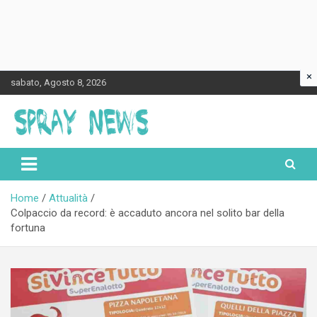
×
Skip
sabato, Agosto 8, 2026
to
content
Spraynews.it
Home
Attualità
Colpaccio da record: è accaduto ancora nel solito bar della
fortuna