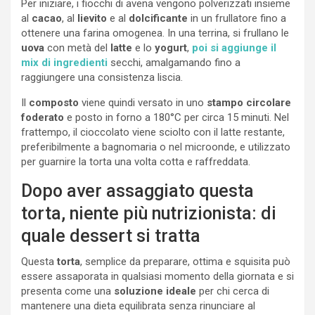
Per iniziare, i fiocchi di avena vengono polverizzati insieme
al
cacao
, al
lievito
e al
dolcificante
in un frullatore fino a
ottenere una farina omogenea. In una terrina, si frullano le
uova
con metà del
latte
e lo
yogurt
,
poi si aggiunge il
mix di ingredienti
secchi, amalgamando fino a
raggiungere una consistenza liscia.
Il
composto
viene quindi versato in uno
stampo circolare
foderato
e posto in forno a 180°C per circa 15 minuti. Nel
frattempo, il cioccolato viene sciolto con il latte restante,
preferibilmente a bagnomaria o nel microonde, e utilizzato
per guarnire la torta una volta cotta e raffreddata.
Dopo aver assaggiato questa
torta, niente più nutrizionista: di
quale dessert si tratta
Questa
torta
, semplice da preparare, ottima e squisita può
essere assaporata in qualsiasi momento della giornata e si
presenta come una
soluzione ideale
per chi cerca di
mantenere una dieta equilibrata senza rinunciare al