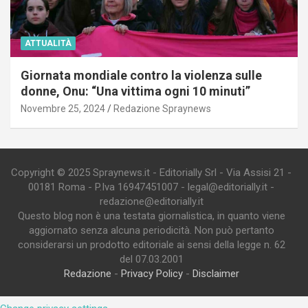
ATTUALITÀ
Giornata mondiale contro la violenza sulle
donne, Onu: “Una vittima ogni 10 minuti”
Novembre 25, 2024
Redazione Spraynews
Copyright © 2025 Spraynews.it - Editorially Srl - Via Assisi 21 -
00181 Roma - P.Iva 16947451007 - legal@editorially.it -
redazione@editorially.it
Questo blog non è una testata giornalistica, in quanto viene
aggiornato senza alcuna periodicità. Non può pertanto
considerarsi un prodotto editoriale ai sensi della legge n. 62
del 07.03.2001
Redazione
-
Privacy Policy
-
Disclaimer