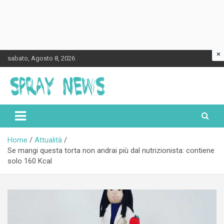
×
Skip
sabato, Agosto 8, 2026
to
content
Spraynews.it
Home
Attualità
Se mangi questa torta non andrai più dal nutrizionista: contiene
solo 160 Kcal