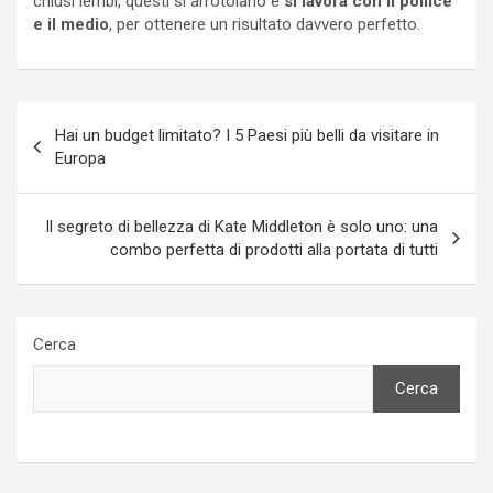
chiusi lembi, questi si arrotolano e
si lavora con il pollice
e il medio
, per ottenere un risultato davvero perfetto.
Navigazione
Hai un budget limitato? I 5 Paesi più belli da visitare in
articoli
Europa
Il segreto di bellezza di Kate Middleton è solo uno: una
combo perfetta di prodotti alla portata di tutti
Cerca
Cerca