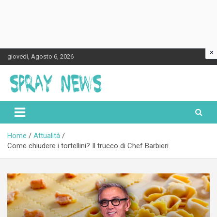
×
Skip
giovedì, Agosto 6, 2026
to
content
Spraynews.it
Home
Attualità
Come chiudere i tortellini? Il trucco di Chef Barbieri