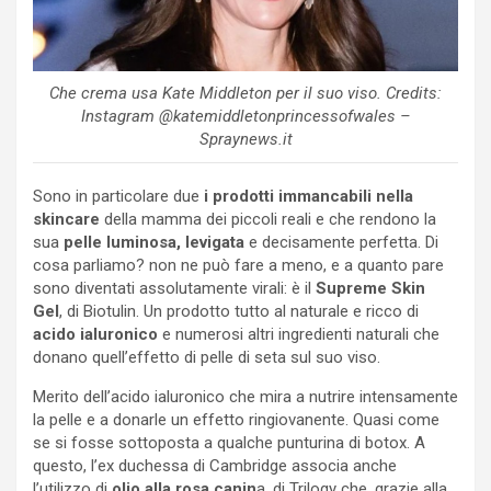
Che crema usa Kate Middleton per il suo viso. Credits:
Instagram @katemiddletonprincessofwales –
Spraynews.it
Sono in particolare due
i prodotti immancabili nella
skincare
della mamma dei piccoli reali e che rendono la
sua
pelle luminosa, levigata
e decisamente perfetta. Di
cosa parliamo? non ne può fare a meno, e a quanto pare
sono diventati assolutamente virali: è il
Supreme Skin
Gel
, di Biotulin. Un prodotto tutto al naturale e ricco di
acido ialuronico
e numerosi altri ingredienti naturali che
donano quell’effetto di pelle di seta sul suo viso.
Merito dell’acido ialuronico che mira a nutrire intensamente
la pelle e a donarle un effetto ringiovanente. Quasi come
se si fosse sottoposta a qualche punturina di botox. A
questo, l’ex duchessa di Cambridge associa anche
l’utilizzo di
olio alla rosa canin
a, di Trilogy che, grazie alla