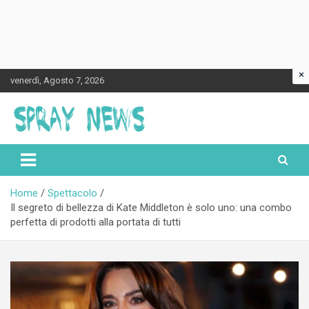
×
Skip
venerdì, Agosto 7, 2026
to
content
Spraynews.it
Home
Spettacolo
Il segreto di bellezza di Kate Middleton è solo uno: una combo
perfetta di prodotti alla portata di tutti