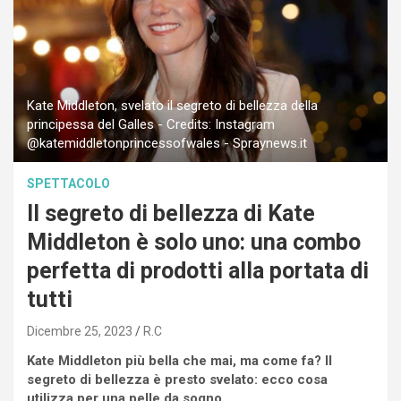
Kate Middleton, svelato il segreto di bellezza della
principessa del Galles - Credits: Instagram
@katemiddletonprincessofwales - Spraynews.it
SPETTACOLO
Il segreto di bellezza di Kate
Middleton è solo uno: una combo
perfetta di prodotti alla portata di
tutti
Dicembre 25, 2023
R.C
Kate Middleton più bella che mai, ma come fa? Il
segreto di bellezza è presto svelato: ecco cosa
utilizza per una pelle da sogno.