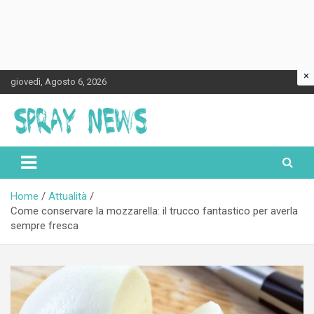
×
Skip
giovedì, Agosto 6, 2026
to
content
Spraynews.it
Home
Attualità
Come conservare la mozzarella: il trucco fantastico per averla
sempre fresca