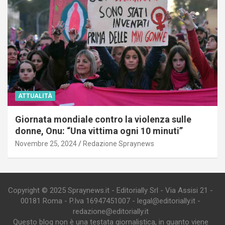
ATTUALITÀ
Giornata mondiale contro la violenza sulle
donne, Onu: “Una vittima ogni 10 minuti”
Novembre 25, 2024
Redazione Spraynews
Copyright © 2025 Spraynews.it - Editorially Srl - Via Assisi 21 -
00181 Roma - P.Iva 16947451007 - legal@editorially.it -
redazione@editorially.it
Questo blog non è una testata giornalistica, in quanto viene