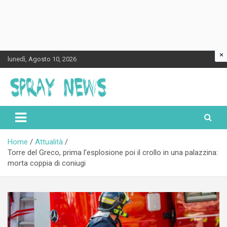
×
Skip
lunedì, Agosto 10, 2026
to
content
Spraynews.it
Home
Attualità
Torre del Greco, prima l’esplosione poi il crollo in una palazzina:
morta coppia di coniugi