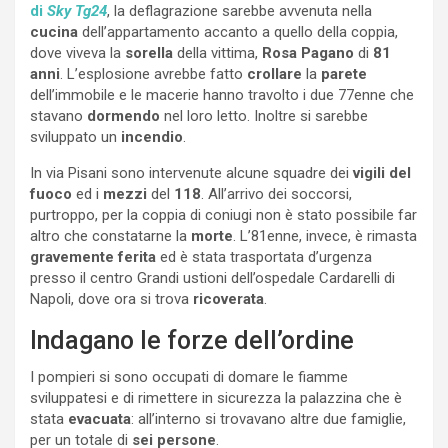
di
Sky Tg24
, la deflagrazione sarebbe avvenuta nella
cucina
dell’appartamento accanto a quello della coppia,
dove viveva la
sorella
della vittima,
Rosa
Pagano
di
81
anni
. L’esplosione avrebbe fatto
crollare
la
parete
dell’immobile e le macerie hanno travolto i due 77enne che
stavano
dormendo
nel loro letto. Inoltre si sarebbe
sviluppato un
incendio
.
In via Pisani sono intervenute alcune squadre dei
vigili del
fuoco
ed i
mezzi
del
118
. All’arrivo dei soccorsi,
purtroppo, per la coppia di coniugi non è stato possibile far
altro che constatarne la
morte
. L’81enne, invece, è rimasta
gravemente ferita
ed è stata trasportata d’urgenza
presso il centro Grandi ustioni dell’ospedale Cardarelli di
Napoli, dove ora si trova
ricoverata
.
Indagano le forze dell’ordine
I pompieri si sono occupati di domare le fiamme
sviluppatesi e di rimettere in sicurezza la palazzina che è
stata
evacuata
: all’interno si trovavano altre due famiglie,
per un totale di
sei persone
.