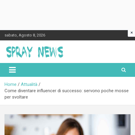
×
Skip
sabato, Agosto 8, 2026
to
content
Spraynews.it
Home
Attualità
Come diventare influencer di successo: servono poche mosse
per svoltare