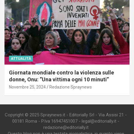
ATTUALITÀ
Giornata mondiale contro la violenza sulle
donne, Onu: “Una vittima ogni 10 minuti”
Novembre 25, 2024
Redazione Spraynews
Copyright © 2025 Spraynews.it - Editorially Srl - Via Assisi 21 -
00181 Roma - P.Iva 16947451007 - legal@editorially.it -
redazione@editorially.it
Questo blog non è una testata giornalistica, in quanto viene