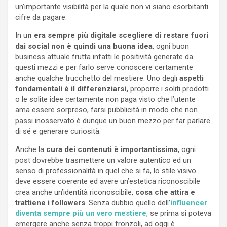
un’importante visibilità per la quale non vi siano esorbitanti
cifre da pagare.
In u
n era sempre più digitale scegliere di restare fuori
dai social non è quindi una buona idea
, ogni buon
business attuale frutta infatti le positività generate da
questi mezzi e per farlo serve conoscere certamente
anche qualche trucchetto del mestiere. Uno degli
aspetti
fondamentali è il differenziarsi,
proporre i soliti prodotti
o le solite idee certamente non paga visto che l’utente
ama essere sorpreso, farsi pubblicità in modo che non
passi inosservato è dunque un buon mezzo per far parlare
di sé e generare curiosità.
Anche la
cura dei contenuti è importantissima
, ogni
post dovrebbe trasmettere un valore autentico ed un
senso di professionalità in quel che si fa, lo stile visivo
deve essere coerente ed avere un’estetica riconoscibile
crea anche un’identità riconoscibile,
cosa che attira e
trattiene i followers
. Senza dubbio quello dell’
influencer
diventa sempre più un vero mestiere
, se prima si poteva
emergere anche senza troppi fronzoli, ad oggi è