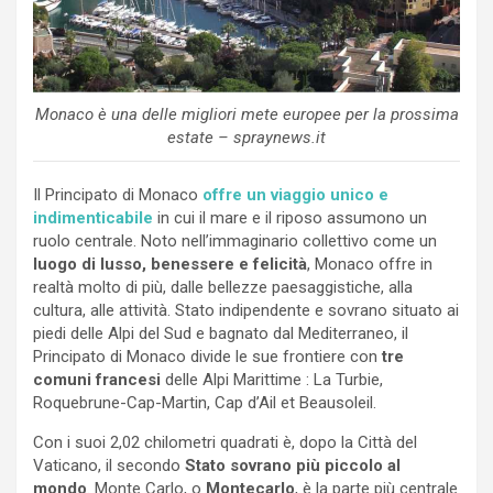
Monaco è una delle migliori mete europee per la prossima
estate – spraynews.it
Il Principato di Monaco
offre un viaggio unico e
indimenticabile
in cui il mare e il riposo assumono un
ruolo centrale. Noto nell’immaginario collettivo come un
luogo di lusso, benessere e felicità
, Monaco offre in
realtà molto di più, dalle bellezze paesaggistiche, alla
cultura, alle attività. Stato indipendente e sovrano situato ai
piedi delle Alpi del Sud e bagnato dal Mediterraneo, il
Principato di Monaco divide le sue frontiere con
tre
comuni francesi
delle Alpi Marittime : La Turbie,
Roquebrune-Cap-Martin, Cap d’Ail et Beausoleil.
Con i suoi 2,02 chilometri quadrati è, dopo la Città del
Vaticano, il secondo
Stato sovrano più piccolo al
mondo
. Monte Carlo, o
Montecarlo
, è la parte più centrale