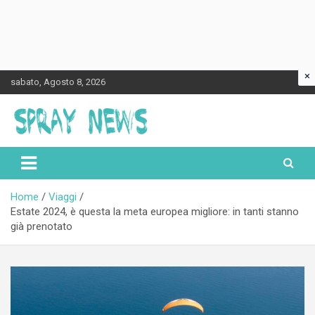
×
Skip
sabato, Agosto 8, 2026
to
content
Spraynews.it
Home
Viaggi
Estate 2024, è questa la meta europea migliore: in tanti stanno
già prenotato